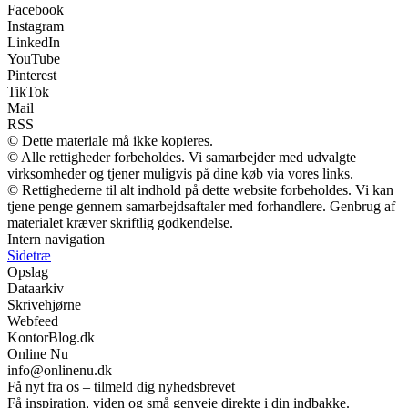
Facebook
Instagram
LinkedIn
YouTube
Pinterest
TikTok
Mail
RSS
© Dette materiale må ikke kopieres.
© Alle rettigheder forbeholdes. Vi samarbejder med udvalgte
virksomheder og tjener muligvis på dine køb via vores links.
© Rettighederne til alt indhold på dette website forbeholdes. Vi kan
tjene penge gennem samarbejdsaftaler med forhandlere. Genbrug af
materialet kræver skriftlig godkendelse.
Intern navigation
Sidetræ
Opslag
Dataarkiv
Skrivehjørne
Webfeed
KontorBlog.dk
Online Nu
info@onlinenu.dk
Få nyt fra os – tilmeld dig nyhedsbrevet
Få inspiration, viden og små genveje direkte i din indbakke.