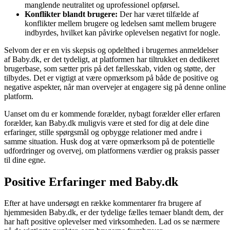
manglende neutralitet og uprofessionel opførsel.
Konflikter blandt brugere:
Der har været tilfælde af
konflikter mellem brugere og ledelsen samt mellem brugere
indbyrdes, hvilket kan påvirke oplevelsen negativt for nogle.
Selvom der er en vis skepsis og opdelthed i brugernes anmeldelser
af Baby.dk, er det tydeligt, at platformen har tiltrukket en dedikeret
brugerbase, som sætter pris på det fællesskab, viden og støtte, der
tilbydes. Det er vigtigt at være opmærksom på både de positive og
negative aspekter, når man overvejer at engagere sig på denne online
platform.
Uanset om du er kommende forælder, nybagt forælder eller erfaren
forælder, kan Baby.dk muligvis være et sted for dig at dele dine
erfaringer, stille spørgsmål og opbygge relationer med andre i
samme situation. Husk dog at være opmærksom på de potentielle
udfordringer og overvej, om platformens værdier og praksis passer
til dine egne.
Positive Erfaringer med Baby.dk
Efter at have undersøgt en række kommentarer fra brugere af
hjemmesiden Baby.dk, er der tydelige fælles temaer blandt dem, der
har haft positive oplevelser med virksomheden. Lad os se nærmere