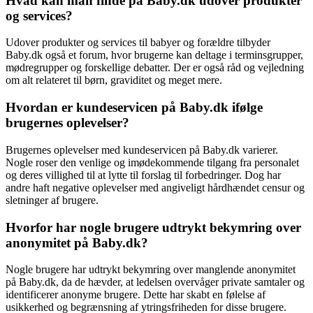
Hvad kan man finde på Baby.dk udover produkter
og services?
Udover produkter og services til babyer og forældre tilbyder
Baby.dk også et forum, hvor brugerne kan deltage i terminsgrupper,
mødregrupper og forskellige debatter. Der er også råd og vejledning
om alt relateret til børn, graviditet og meget mere.
Hvordan er kundeservicen på Baby.dk ifølge
brugernes oplevelser?
Brugernes oplevelser med kundeservicen på Baby.dk varierer.
Nogle roser den venlige og imødekommende tilgang fra personalet
og deres villighed til at lytte til forslag til forbedringer. Dog har
andre haft negative oplevelser med angiveligt hårdhændet censur og
sletninger af brugere.
Hvorfor har nogle brugere udtrykt bekymring over
anonymitet på Baby.dk?
Nogle brugere har udtrykt bekymring over manglende anonymitet
på Baby.dk, da de hævder, at ledelsen overvåger private samtaler og
identificerer anonyme brugere. Dette har skabt en følelse af
usikkerhed og begrænsning af ytringsfriheden for disse brugere.