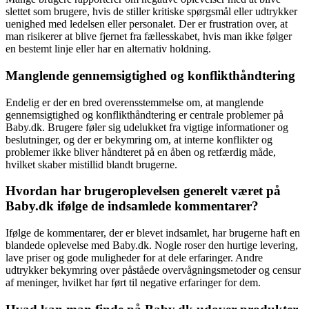
slettet som brugere, hvis de stiller kritiske spørgsmål eller udtrykker
uenighed med ledelsen eller personalet. Der er frustration over, at
man risikerer at blive fjernet fra fællesskabet, hvis man ikke følger
en bestemt linje eller har en alternativ holdning.
Manglende gennemsigtighed og konflikthåndtering
Endelig er der en bred overensstemmelse om, at manglende
gennemsigtighed og konflikthåndtering er centrale problemer på
Baby.dk. Brugere føler sig udelukket fra vigtige informationer og
beslutninger, og der er bekymring om, at interne konflikter og
problemer ikke bliver håndteret på en åben og retfærdig måde,
hvilket skaber mistillid blandt brugerne.
Hvordan har brugeroplevelsen generelt været på
Baby.dk ifølge de indsamlede kommentarer?
Ifølge de kommentarer, der er blevet indsamlet, har brugerne haft en
blandede oplevelse med Baby.dk. Nogle roser den hurtige levering,
lave priser og gode muligheder for at dele erfaringer. Andre
udtrykker bekymring over påståede overvågningsmetoder og censur
af meninger, hvilket har ført til negative erfaringer for dem.