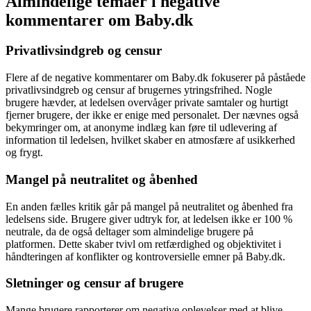
Almindelige temaer i negative
kommentarer om Baby.dk
Privatlivsindgreb og censur
Flere af de negative kommentarer om Baby.dk fokuserer på påståede
privatlivsindgreb og censur af brugernes ytringsfrihed. Nogle
brugere hævder, at ledelsen overvåger private samtaler og hurtigt
fjerner brugere, der ikke er enige med personalet. Der nævnes også
bekymringer om, at anonyme indlæg kan føre til udlevering af
information til ledelsen, hvilket skaber en atmosfære af usikkerhed
og frygt.
Mangel på neutralitet og åbenhed
En anden fælles kritik går på mangel på neutralitet og åbenhed fra
ledelsens side. Brugere giver udtryk for, at ledelsen ikke er 100 %
neutrale, da de også deltager som almindelige brugere på
platformen. Dette skaber tvivl om retfærdighed og objektivitet i
håndteringen af konflikter og kontroversielle emner på Baby.dk.
Sletninger og censur af brugere
Mange brugere rapporterer om negative oplevelser med at blive