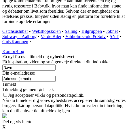
Ifølge kommentarerne fra brugerne kan man forvente en rig og
nyttig ressource i Baby.dk, hvor man kan finde information, støtte
og debatter om livet som forælder. Selvom der er uenigheder om
ledelsens praksis, tilbyder siden stadig en platform for forældre til at
forbinde og dele erfaringer.
Catchsushibar
•
Webshopskolen
•
Salling
•
Bilgruppen
•
Jobnet
•
Subway – Aalborg
•
Varde Biler
•
Vibholm Guld & Sølv
•
SNT
•
GulvKanonen
•
KontorBlog
Få nyt fra os – tilmeld dig nyhedsbrevet
Få inspiration, viden og små genveje direkte i din indbakke.
Din e-mailadresse
Tilmeld
Tilmelding gennemført – tak
Jeg accepterer vilkår og persondatapolitik.
Når du tilmelder dig vores nyhedsbrev, accepterer du samtidig vores
brugervilkår og persondatapolitik. Hvis du fortryder din tilmelding,
kan du til enhver tid afmelde dig igen.
Del og vis hjerte
X