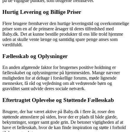
på de vigtigste punkter, som brugerne fremhæver.
Hurtig Levering og Billige Priser
Flere brugere fremhæver den hurtige leveringstid og overkommelige
priser som en af de primære årsager til deres tilfredshed med
Baby.dk. Det at kunne bestille produkter til ens lille trold hjemme
uden at skulle vente længe og samtidig spare penge anses som
værdifuldt.
Fællesskab og Oplysninger
En anden afgørende faktor for brugernes positive holdning er
fællesskabet og oplysningerne på hjemmesiden. Mange nævner
muligheden for at deltage i forskellige forums, møde lignende
mennesker, få råd og vejledning om alt vedrørende børn og
graviditet samt udvide deres sociale netværk.
Eftertragtet Oplevelse og Støttende Fællesskab
Brugere, der har været aktive på Baby.dk i flere år, roser den
støttende atmosfære på siden, hvor der er plads til både glæde,
bekymringer, sorger samt gode grin. De betoner vigtigheden af at
have et fællesskab, hvor de kan finde inspiration og støtte i forhold