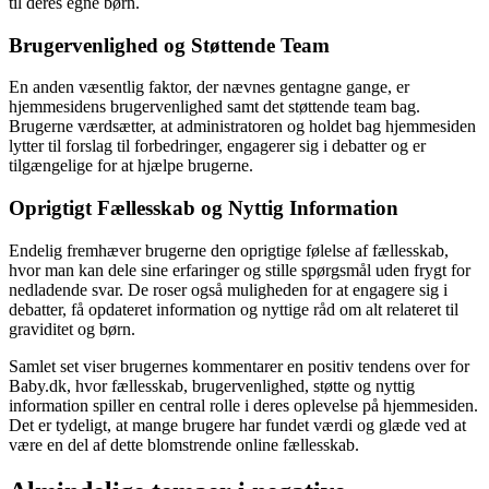
til deres egne børn.
Brugervenlighed og Støttende Team
En anden væsentlig faktor, der nævnes gentagne gange, er
hjemmesidens brugervenlighed samt det støttende team bag.
Brugerne værdsætter, at administratoren og holdet bag hjemmesiden
lytter til forslag til forbedringer, engagerer sig i debatter og er
tilgængelige for at hjælpe brugerne.
Oprigtigt Fællesskab og Nyttig Information
Endelig fremhæver brugerne den oprigtige følelse af fællesskab,
hvor man kan dele sine erfaringer og stille spørgsmål uden frygt for
nedladende svar. De roser også muligheden for at engagere sig i
debatter, få opdateret information og nyttige råd om alt relateret til
graviditet og børn.
Samlet set viser brugernes kommentarer en positiv tendens over for
Baby.dk, hvor fællesskab, brugervenlighed, støtte og nyttig
information spiller en central rolle i deres oplevelse på hjemmesiden.
Det er tydeligt, at mange brugere har fundet værdi og glæde ved at
være en del af dette blomstrende online fællesskab.