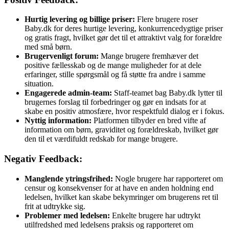
Hurtig levering og billige priser:
Flere brugere roser
Baby.dk for deres hurtige levering, konkurrencedygtige priser
og gratis fragt, hvilket gør det til et attraktivt valg for forældre
med små børn.
Brugervenligt forum:
Mange brugere fremhæver det
positive fællesskab og de mange muligheder for at dele
erfaringer, stille spørgsmål og få støtte fra andre i samme
situation.
Engagerede admin-team:
Staff-teamet bag Baby.dk lytter til
brugernes forslag til forbedringer og gør en indsats for at
skabe en positiv atmosfære, hvor respektfuld dialog er i fokus.
Nyttig information:
Platformen tilbyder en bred vifte af
information om børn, graviditet og forældreskab, hvilket gør
den til et værdifuldt redskab for mange brugere.
Negativ Feedback:
Manglende ytringsfrihed:
Nogle brugere har rapporteret om
censur og konsekvenser for at have en anden holdning end
ledelsen, hvilket kan skabe bekymringer om brugerens ret til
frit at udtrykke sig.
Problemer med ledelsen:
Enkelte brugere har udtrykt
utilfredshed med ledelsens praksis og rapporteret om