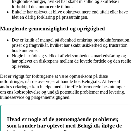
fragtomkostninger, hvilket har skabt mistillid og skuffelse i
forhold til de annoncerede tilbud.
Enkelte har oplevet at blive opkrævet mere end aftalt eller have
fået en dårlig forklaring på prissætningen.
Manglende gennemsigtighed og oprigtighed
Der er kritik af mangel på åbenhed omkring produktinformation,
priser og fragtvilkår, hvilket har skabt usikkerhed og frustration
hos kunderne.
Nogle har følt sig vildledt af virksomhedens markedsføring og
har oplevet en diskrepans mellem de lovede fordele og den reelle
oplevelse.
Det er vigtigt for forbrugerne at være opmærksom på disse
udfordringer, når de overvejer at handle hos Belugi.dk. At lære af
andres erfaringer kan hjælpe med at træffe informerede beslutninger
om ens købsoplevelse og undgå potentielle problemer med levering,
kundeservice og prisgennemsigtighed.
Hvad er nogle af de gennemgående problemer,
som kunder har oplevet med Belugi.dk ifølge de