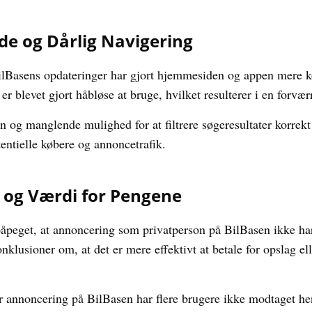
e og Dårlig Navigering
BilBasens opdateringer har gjort hjemmesiden og appen mere 
er blevet gjort håbløse at bruge, hvilket resulterer i en forvæ
n og manglende mulighed for at filtrere søgeresultater korrekt
otentielle købere og annoncetrafik.
og Værdi for Pengene
påpeget, at annoncering som privatperson på BilBasen ikke ha
konklusioner om, at det er mere effektivt at betale for opslag el
 annoncering på BilBasen har flere brugere ikke modtaget hen