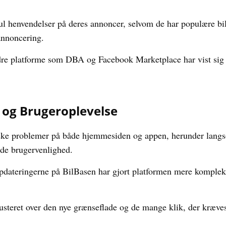
l henvendelser på deres annoncer, selvom de har populære biler 
 annoncering.
re platforme som DBA og Facebook Marketplace har vist sig 
 og Brugeroplevelse
ske problemer på både hjemmesiden og appen, herunder langs
de brugervenlighed.
dateringerne på BilBasen har gjort platformen mere kompleks 
rusteret over den nye grænseflade og de mange klik, der kræves