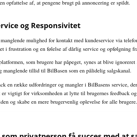
 en opfattelse af, at pengene brugt på annoncering er spildt.
vice og Responsivitet
 manglende mulighed for kontakt med kundeservice via telefon,
et i frustration og en følelse af dårlig service og opfølgning f
platformen, som brugere har påpeget, synes at blive ignoreret 
og manglende tillid til BilBasen som en pålidelig salgskanal.
ck en række udfordringer og mangler i BilBasens service, der 
et er vigtigt for virksomheden at lytte til brugernes feedback 
lliden og skabe en mere brugervenlig oplevelse for alle brugere
om privatperson få succes med at sæ