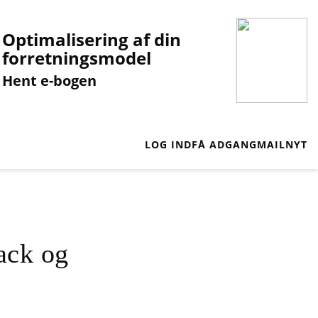
Optimalisering af din
forretningsmodel
Hent e-bogen
LOG IND
FÅ ADGANG
MAILNYT
ack og