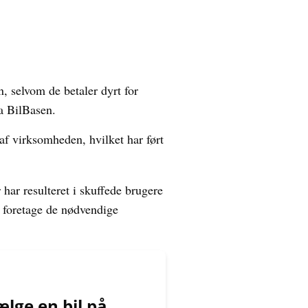
 selvom de betaler dyrt for
ra BilBasen.
af virksomheden, hvilket har ført
har resulteret i skuffede brugere
og foretage de nødvendige
.
lge en bil på