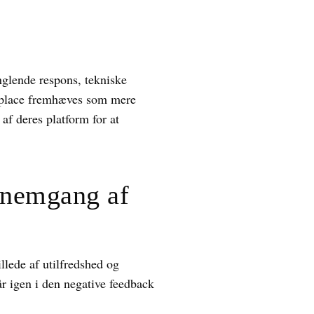
nglende respons, tekniske
tplace fremhæves som mere
 af deres platform for at
nnemgang af
llede af utilfredshed og
år igen i den negative feedback