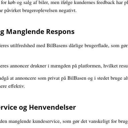
 for køb og salg af biler, men ifølge kundernes feedback har 
r påvirket brugeroplevelsen negativt.
 og Manglende Respons
deres utilfredshed med BilBasens dårlige brugerflade, som gør 
deres annoncer drukner i mængden på platformen, hvilket resu
ndgå at annoncere som privat på BilBasen og i stedet bruge a
ere effektiv.
vice og Henvendelser
den manglende kundeservice, som gør det vanskeligt for bruger