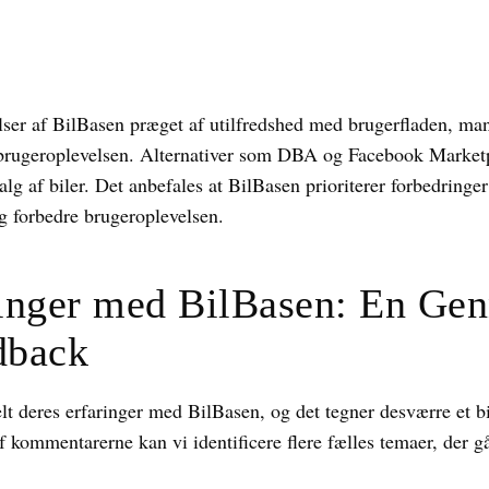
ser af BilBasen præget af utilfredshed med brugerfladen, ma
 brugeroplevelsen. Alternativer som DBA og Facebook Marke
lg af biler. Det anbefales at BilBasen prioriterer forbedringer
forbedre brugeroplevelsen.
ringer med BilBasen: En Ge
dback
elt deres erfaringer med BilBasen, og det tegner desværre et bi
 kommentarerne kan vi identificere flere fælles temaer, der g