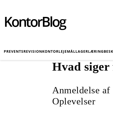
KontorBlog
PR
EVENTS
REVISION
KONTOR
LEJEMÅL
LAGER
LÆRING
BES
Hvad siger
Anmeldelse af
Oplevelser