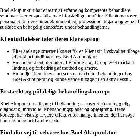
Boel Akupunktur har et team af erfarne og kompetente behandlere,
som hver især er specialiserede i forskellige områder. Klienterne roser
personalet for deres imødekommenhed, professionel tilgang og evne til
at skabe en behagelig atmosfære under behandlingerne.
Klientudtalelser taler deres klare sprog
Efter årelange smerter i knæet fik en klient sin livskvalitet tilbage
efter få behandlinger hos Boel Akupunktur.
En anden klient, der lider af Fibromyalgi, har oplevet markant
lindring og forbedring af træthed og smerte.
En tredje klient blev stort set smertefri efter behandlinger hos
Boel Akupunktur og kunne vende tilbage til en aktiv livsstil.
Et stærkt og pålideligt behandlingskoncept
Boel Akupunkturs tilgang til behandling er baseret på omhyggelig
diagnostik, individuelle behandlingsplaner og opfølgning. Dette
koncept har vist sig at være effektivt for mange klienter, der har søgt
lindring uden held andre steder.
Find din vej til velvære hos Boel Akupunktur