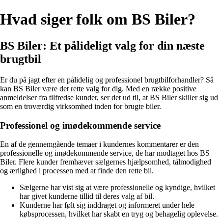
Hvad siger folk om BS Biler?
BS Biler: Et pålideligt valg for din næste
brugtbil
Er du på jagt efter en pålidelig og professionel brugtbilforhandler? Så
kan BS Biler være det rette valg for dig. Med en række positive
anmeldelser fra tilfredse kunder, ser det ud til, at BS Biler skiller sig ud
som en troværdig virksomhed inden for brugte biler.
Professionel og imødekommende service
En af de gennemgående temaer i kundernes kommentarer er den
professionelle og imødekommende service, de har modtaget hos BS
Biler. Flere kunder fremhæver sælgernes hjælpsomhed, tålmodighed
og ærlighed i processen med at finde den rette bil.
Sælgerne har vist sig at være professionelle og kyndige, hvilket
har givet kunderne tillid til deres valg af bil.
Kunderne har følt sig inddraget og informeret under hele
købsprocessen, hvilket har skabt en tryg og behagelig oplevelse.