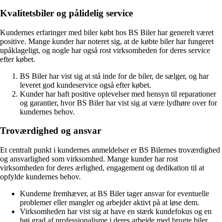
Kvalitetsbiler og pålidelig service
Kundernes erfaringer med biler købt hos BS Biler har generelt været
positive. Mange kunder har noteret sig, at de købte biler har fungeret
upåklageligt, og nogle har også rost virksomheden for deres service
efter købet.
BS Biler har vist sig at stå inde for de biler, de sælger, og har
leveret god kundeservice også efter købet.
Kunder har haft positive oplevelser med hensyn til reparationer
og garantier, hvor BS Biler har vist sig at være lydhøre over for
kundernes behov.
Troværdighed og ansvar
Et centralt punkt i kundernes anmeldelser er BS Bilernes troværdighed
og ansvarlighed som virksomhed. Mange kunder har rost
virksomheden for deres ærlighed, engagement og dedikation til at
opfylde kundernes behov.
Kunderne fremhæver, at BS Biler tager ansvar for eventuelle
problemer eller mangler og arbejder aktivt på at løse dem.
Virksomheden har vist sig at have en stærk kundefokus og en
høj grad af professionalisme i deres arbejde med brugte biler.