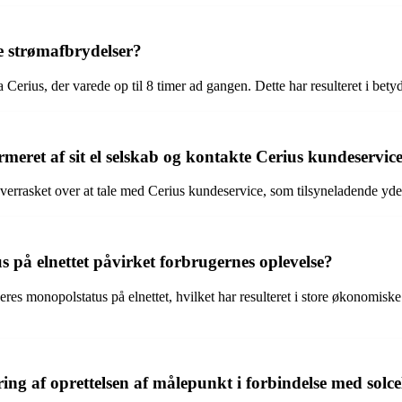
e strømafbrydelser?
 Cerius, der varede op til 8 timer ad gangen. Dette har resulteret i be
rmeret af sit el selskab og kontakte Cerius kundeservic
vt overrasket over at tale med Cerius kundeservice, som tilsyneladende yd
 på elnettet påvirket forbrugernes oplevelse?
eres monopolstatus på elnettet, hvilket har resulteret i store økonomiske 
ng af oprettelsen af målepunkt i forbindelse med solc