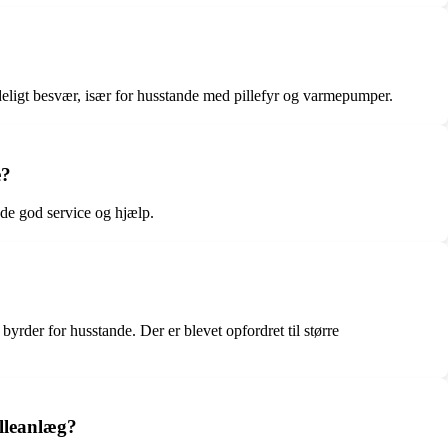
tydeligt besvær, især for husstande med pillefyr og varmepumper.
e?
ede god service og hjælp.
byrder for husstande. Der er blevet opfordret til større
elleanlæg?