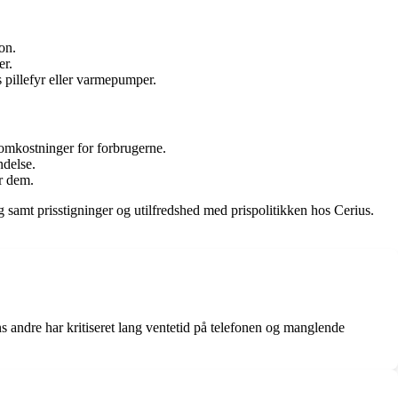
on.
er.
 pillefyr eller varmepumper.
e omkostninger for forbrugerne.
ndelse.
or dem.
samt prisstigninger og utilfredshed med prispolitikken hos Cerius.
 andre har kritiseret lang ventetid på telefonen og manglende