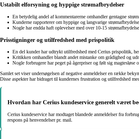
Ustabilt elforsyning og hyppige strømafbrydelser
En betydelig andel af kommentarerne omhandler gentagne strømafb
Kunderne rapporterer om hyppige og langvarige strømafbrydelser, 
Nogle har endda haft oplevelser med over 10-15 strømafbrydelser 
Prisstigninger og utilfredshed med prispolitik
En del kunder har udtrykt utilfredshed med Cerius prispolitik, he
Kritikken omhandler blandt andet mistanke om grådighed og udnyt
Nogle forbrugere har peget på ågerpriser og følt sig magtesløse o
Samlet set viser undersøgelsen af negative anmeldelser en række bekymr
Disse aspekter har bidraget til kundernes frustration og utilfredshed me
Hvordan har Cerius kundeservice generelt været b
Cerius kundeservice har modtaget blandede anmeldelser fra forbruge
respons på henvendelser pr. mail.