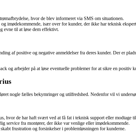
trømafbrydelse, hvor de blev informeret via SMS om situationen.
 og imødekommende, især over for kunder, der ikke har teknisk ekspert
 evne til at løse dem effektivt.
nding af positive og negative anmeldelser fra deres kunder. Der er plad
back og arbejder på at løse eventuelle problemer for at sikre en positiv 
rius
øret nogle fælles bekymringer og utilfredshed. Nedenfor vil vi undersøg
hvor de har haft svært ved at få fat i teknisk support eller modtage tilf
lig service fra montører, der ikke var venlige eller imødekommende.
skabt frustration og forsinkelser i problemløsningen for kunderne.