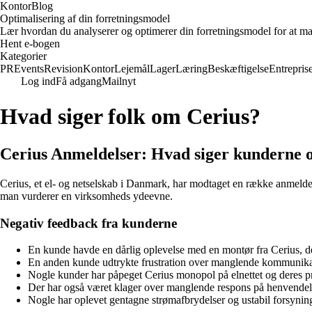
KontorBlog
Optimalisering af din forretningsmodel
Lær hvordan du analyserer og optimerer din forretningsmodel for at ma
Hent e-bogen
Kategorier
PR
Events
Revision
Kontor
Lejemål
Lager
Læring
Beskæftigelse
Entrepris
Log ind
Få adgang
Mailnyt
Hvad siger folk om Cerius?
Cerius Anmeldelser: Hvad siger kunderne
Cerius, et el- og netselskab i Danmark, har modtaget en række anmeldelse
man vurderer en virksomheds ydeevne.
Negativ feedback fra kunderne
En kunde havde en dårlig oplevelse med en montør fra Cerius, de
En anden kunde udtrykte frustration over manglende kommunikatio
Nogle kunder har påpeget Cerius monopol på elnettet og deres pr
Der har også været klager over manglende respons på henvendelser
Nogle har oplevet gentagne strømafbrydelser og ustabil forsynings