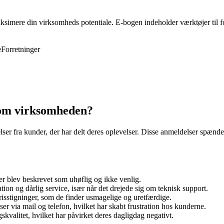
ksimere din virksomheds potentiale. E-bogen indeholder værktøjer til f
e
Forretninger
 om virksomheden?
r fra kunder, der har delt deres oplevelser. Disse anmeldelser spænder fr
r blev beskrevet som uhøflig og ikke venlig.
n og dårlig service, især når det drejede sig om teknisk support.
isstigninger, som de finder usmagelige og uretfærdige.
 via mail og telefon, hvilket har skabt frustration hos kunderne.
kvalitet, hvilket har påvirket deres dagligdag negativt.