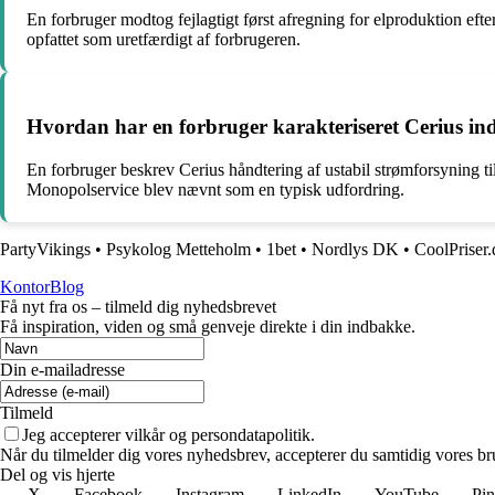
En forbruger modtog fejlagtigt først afregning for elproduktion eft
opfattet som uretfærdigt af forbrugeren.
Hvordan har en forbruger karakteriseret Cerius indsa
En forbruger beskrev Cerius håndtering af ustabil strømforsyning ti
Monopolservice blev nævnt som en typisk udfordring.
PartyVikings
•
Psykolog Metteholm
•
1bet
•
Nordlys DK
•
CoolPriser.
KontorBlog
Få nyt fra os – tilmeld dig nyhedsbrevet
Få inspiration, viden og små genveje direkte i din indbakke.
Din e-mailadresse
Tilmeld
Jeg accepterer vilkår og persondatapolitik.
Når du tilmelder dig vores nyhedsbrev, accepterer du samtidig vores bru
Del og vis hjerte
X
Facebook
Instagram
LinkedIn
YouTube
Pin