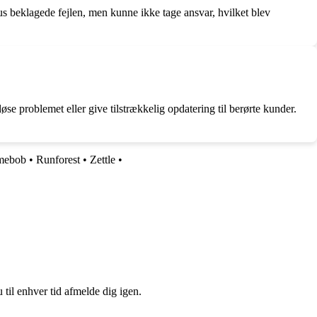
us beklagede fejlen, men kunne ikke tage ansvar, hvilket blev
se problemet eller give tilstrækkelig opdatering til berørte kunder.
mebob
•
Runforest
•
Zettle
•
 til enhver tid afmelde dig igen.