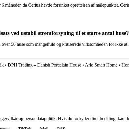
er 6 måneder, da Cerius havde forsinket oprettelsen af målepunktet. Ceri
ts ved ustabil strømforsyning til et større antal huse?
l over 50 huse som mangelfuld og kritiserede virksomheden for ikke at lø
dk
•
DPH Trading – Danish Porcelain House
•
Arlo Smart Home
•
Ho
gervilkår og persondatapolitik. Hvis du fortryder din tilmelding, kan du
terest
TikTok
Mail
RSS