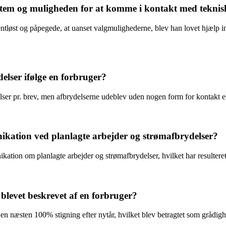
ystem og muligheden for at komme i kontakt med teknis
entløst og påpegede, at uanset valgmulighederne, blev han lovet hjælp in
lser ifølge en forbruger?
r pr. brev, men afbrydelserne udeblev uden nogen form for kontakt eller 
ation ved planlagte arbejder og strømafbrydelser?
tion om planlagte arbejder og strømafbrydelser, hvilket har resulteret
blevet beskrevet af en forbruger?
n næsten 100% stigning efter nytår, hvilket blev betragtet som grådig