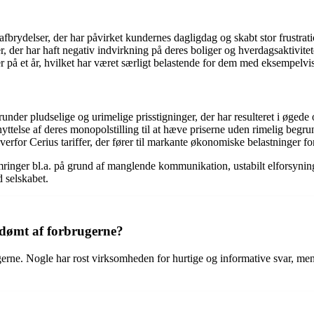
rydelser, der har påvirket kundernes dagligdag og skabt stor frustrati
der har haft negativ indvirkning på deres boliger og hverdagsaktivitet
på et år, hvilket har været særligt belastende for dem med eksempelvis
runder pludselige og urimelige prisstigninger, der har resulteret i øged
telse af deres monopolstilling til at hæve priserne uden rimelig begru
verfor Cerius tariffer, der fører til markante økonomiske belastninger f
inger bl.a. på grund af manglende kommunikation, ustabilt elforsyning 
d selskabet.
edømt af forbrugerne?
rne. Nogle har rost virksomheden for hurtige og informative svar, mens