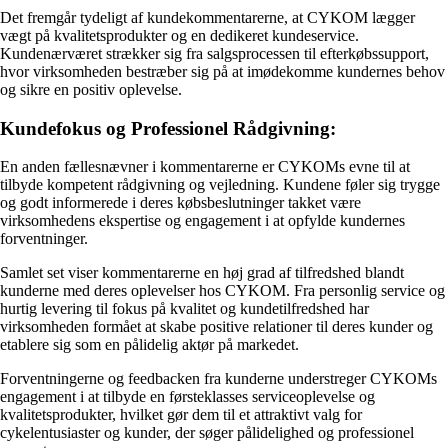
Det fremgår tydeligt af kundekommentarerne, at CYKOM lægger
vægt på kvalitetsprodukter og en dedikeret kundeservice.
Kundenærværet strækker sig fra salgsprocessen til efterkøbssupport,
hvor virksomheden bestræber sig på at imødekomme kundernes behov
og sikre en positiv oplevelse.
Kundefokus og Professionel Rådgivning:
En anden fællesnævner i kommentarerne er CYKOMs evne til at
tilbyde kompetent rådgivning og vejledning. Kundene føler sig trygge
og godt informerede i deres købsbeslutninger takket være
virksomhedens ekspertise og engagement i at opfylde kundernes
forventninger.
Samlet set viser kommentarerne en høj grad af tilfredshed blandt
kunderne med deres oplevelser hos CYKOM. Fra personlig service og
hurtig levering til fokus på kvalitet og kundetilfredshed har
virksomheden formået at skabe positive relationer til deres kunder og
etablere sig som en pålidelig aktør på markedet.
Forventningerne og feedbacken fra kunderne understreger CYKOMs
engagement i at tilbyde en førsteklasses serviceoplevelse og
kvalitetsprodukter, hvilket gør dem til et attraktivt valg for
cykelentusiaster og kunder, der søger pålidelighed og professionel