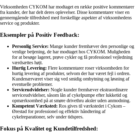
Virksomheden CYKOM har modtaget en række positive kommentarer
fra kunder, der har delt deres oplevelser. Disse kommentarer viser en
gennemgående tilfredshed med forskellige aspekter af virksomhedens
service og produkter.
Eksempler på Positiv Feedback:
Personlig Service:
Mange kunder fremhæver den personlige og
venlige betjening, de har modtaget hos CYKOM. Muligheden
for at besøge lageret, prøve cykler og få professionel vejledning
værdsættes højt.
Hurtig Levering:
Flere kommentarer roser virksomheden for
hurtig levering af produkter, selvom der har været fejl i ordren.
Kundenærværet viser sig ved smidig ombytning og løsning af
eventuelle problemer.
Serviceudvidelser:
Nogle kunder fremhæver ekstraordinære
serviceudvidelser, såsom lån af cykelpumpe efter lukketid og
opmærksomhed på at smøre drivethru aksler uden anmodning.
Kompetent Værksted:
Ros gives til værkstedet i Cykom –
Ørestad for professionel og effektiv håndtering af
cykelreparationer, selv under tidspres.
Fokus på Kvalitet og Kundetilfredshed: