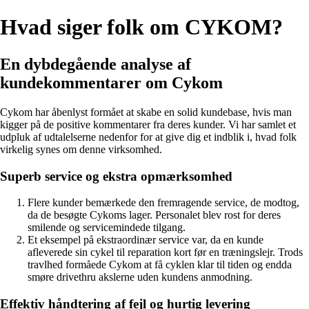
Hvad siger folk om CYKOM?
En dybdegående analyse af
kundekommentarer om Cykom
Cykom har åbenlyst formået at skabe en solid kundebase, hvis man
kigger på de positive kommentarer fra deres kunder. Vi har samlet et
udpluk af udtalelserne nedenfor for at give dig et indblik i, hvad folk
virkelig synes om denne virksomhed.
Superb service og ekstra opmærksomhed
Flere kunder bemærkede den fremragende service, de modtog,
da de besøgte Cykoms lager. Personalet blev rost for deres
smilende og servicemindede tilgang.
Et eksempel på ekstraordinær service var, da en kunde
afleverede sin cykel til reparation kort før en træningslejr. Trods
travlhed formåede Cykom at få cyklen klar til tiden og endda
smøre drivethru akslerne uden kundens anmodning.
Effektiv håndtering af fejl og hurtig levering