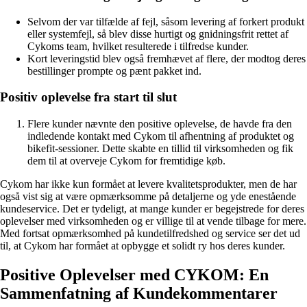
Selvom der var tilfælde af fejl, såsom levering af forkert produkt
eller systemfejl, så blev disse hurtigt og gnidningsfrit rettet af
Cykoms team, hvilket resulterede i tilfredse kunder.
Kort leveringstid blev også fremhævet af flere, der modtog deres
bestillinger prompte og pænt pakket ind.
Positiv oplevelse fra start til slut
Flere kunder nævnte den positive oplevelse, de havde fra den
indledende kontakt med Cykom til afhentning af produktet og
bikefit-sessioner. Dette skabte en tillid til virksomheden og fik
dem til at overveje Cykom for fremtidige køb.
Cykom har ikke kun formået at levere kvalitetsprodukter, men de har
også vist sig at være opmærksomme på detaljerne og yde enestående
kundeservice. Det er tydeligt, at mange kunder er begejstrede for deres
oplevelser med virksomheden og er villige til at vende tilbage for mere.
Med fortsat opmærksomhed på kundetilfredshed og service ser det ud
til, at Cykom har formået at opbygge et solidt ry hos deres kunder.
Positive Oplevelser med CYKOM: En
Sammenfatning af Kundekommentarer