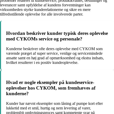
problemer relateret til kundeservice, produktkvalitet, bestillinger og
leverancer samt opfyldelse af kundens forventninger kan
virksomheden styrke kunderelationerne og sikre en mere
tilfredsstillende oplevelse for alle involverede parter.
Hvordan beskriver kunder typisk deres oplevelse
med CYKOMs service og personale?
Kunderne beskriver ofte deres oplevelse med CYKOM som
værende præget af super service, venlige og servicemindede
ansatte samt en høj grad af opmærksomhed og ekstra indsats,
hvilket resulterer i en positiv kundeoplevelse.
Hvad er nogle eksempler på kundeservice-
oplevelser hos CYKOM, som fremhæves af
kunderne?
Kunder har nævnt eksempler som låning af pumpe kort efter
lukketid med et smil, hurtig og nem levering af varer,
problemfrit ombytningsproces samt kompetente svar på