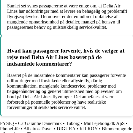
Samlet set synes passagererne at være enige om, at Delta Air
Lines har udfordringer med at levere en behagelig og problemfri
flyrejseoplevelse. Derudover er der en udbredt opfattelse af
manglende opmærksomhed på detaljer, mangel på hensyn til
passagerernes behov og utilstrækkelig servicekvalitet.
Hvad kan passagerer forvente, hvis de vælger at
rejse med Delta Air Lines baseret på de
indsamlede kommentarer?
Baseret på de indsamlede kommentarer kan passagerer forvente
udfordringer med forsinkede eller aflyste fly, dårlig
kommunikation, manglende kundeservice, problemer med
bagagehåndtering og generel utilfredshed med oplevelsen om
bord på Delta Air Lines flyvninger. Det anbefales at være
forberedt på potentielle problemer og have realistiske
forventninger til selskabets servicekvalitet.
FYSIQ
•
CarGarantie Dänemark
•
Tuborg
•
MinLejebolig.dk ApS
•
PhoneLife
•
Albatros Travel
•
DIGURA
•
KILROY
•
Bimmerupgrade