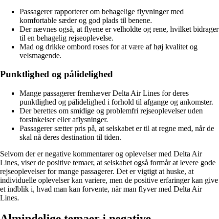
Passagerer rapporterer om behagelige flyvninger med
komfortable sæder og god plads til benene.
Der nævnes også, at flyene er velholdte og rene, hvilket bidrager
til en behagelig rejseoplevelse.
Mad og drikke ombord roses for at være af høj kvalitet og
velsmagende.
Punktlighed og pålidelighed
Mange passagerer fremhæver Delta Air Lines for deres
punktlighed og pålidelighed i forhold til afgange og ankomster.
Der berettes om smidige og problemfri rejseoplevelser uden
forsinkelser eller aflysninger.
Passagerer sætter pris på, at selskabet er til at regne med, når de
skal nå deres destination til tiden.
Selvom der er negative kommentarer og oplevelser med Delta Air
Lines, viser de positive temaer, at selskabet også formår at levere gode
rejseoplevelser for mange passagerer. Det er vigtigt at huske, at
individuelle oplevelser kan variere, men de positive erfaringer kan give
et indblik i, hvad man kan forvente, når man flyver med Delta Air
Lines.
Almindelige temaer i negative