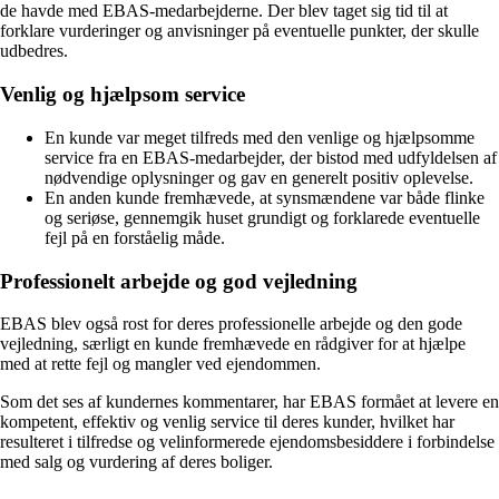
de havde med EBAS-medarbejderne. Der blev taget sig tid til at
forklare vurderinger og anvisninger på eventuelle punkter, der skulle
udbedres.
Venlig og hjælpsom service
En kunde var meget tilfreds med den venlige og hjælpsomme
service fra en EBAS-medarbejder, der bistod med udfyldelsen af
nødvendige oplysninger og gav en generelt positiv oplevelse.
En anden kunde fremhævede, at synsmændene var både flinke
og seriøse, gennemgik huset grundigt og forklarede eventuelle
fejl på en forståelig måde.
Professionelt arbejde og god vejledning
EBAS blev også rost for deres professionelle arbejde og den gode
vejledning, særligt en kunde fremhævede en rådgiver for at hjælpe
med at rette fejl og mangler ved ejendommen.
Som det ses af kundernes kommentarer, har EBAS formået at levere en
kompetent, effektiv og venlig service til deres kunder, hvilket har
resulteret i tilfredse og velinformerede ejendomsbesiddere i forbindelse
med salg og vurdering af deres boliger.