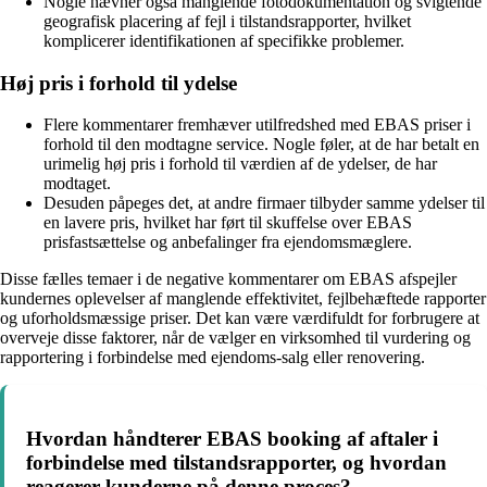
Nogle nævner også manglende fotodokumentation og svigtende
geografisk placering af fejl i tilstandsrapporter, hvilket
komplicerer identifikationen af specifikke problemer.
Høj pris i forhold til ydelse
Flere kommentarer fremhæver utilfredshed med EBAS priser i
forhold til den modtagne service. Nogle føler, at de har betalt en
urimelig høj pris i forhold til værdien af de ydelser, de har
modtaget.
Desuden påpeges det, at andre firmaer tilbyder samme ydelser til
en lavere pris, hvilket har ført til skuffelse over EBAS
prisfastsættelse og anbefalinger fra ejendomsmæglere.
Disse fælles temaer i de negative kommentarer om EBAS afspejler
kundernes oplevelser af manglende effektivitet, fejlbehæftede rapporter
og uforholdsmæssige priser. Det kan være værdifuldt for forbrugere at
overveje disse faktorer, når de vælger en virksomhed til vurdering og
rapportering i forbindelse med ejendoms-salg eller renovering.
Hvordan håndterer EBAS booking af aftaler i
forbindelse med tilstandsrapporter, og hvordan
reagerer kunderne på denne proces?