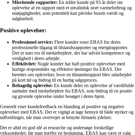
Misvisende rapporter:
En ældre kunde på 93 år deler sin
oplevelse af en rapport med et urealistisk stort varmeforbrug og
unøjagtigheder, som potentielt kan påvirke husets værdi og
salgbarhed.
Positive oplevelser:
Professionel service:
Flere kunder roser EBAS for deres
professionelle tilgang til tilstandsrapporter og energirapporter.
Der er især ros til medarbejdere, der har udvist kompetence og
venlighed i deres arbejde.
Effektivitet:
Nogle kunder har haft positive oplevelser med
hurtige responstider og effektive løsninger fra EBAS. Der
berettes om oplevelser, hvor en tilstandsrapport blev udarbejdet
på kort tid og bidrog til en hurtig salgsproces.
Behagelig oplevelse:
En kunde deler en oplevelse af værdifulde
samtaler med medarbejdere fra EBAS, som bidrog til en positiv
og givende oplevelse under besøget i deres hjem.
Generelt viser kundefeedback en blanding af positive og negative
oplevelser med EBAS. Det er vigtigt at tage hensyn til både styrker og
udfordringer, når man overvejer at benytte firmaets ydelser.
Det er altid en god idé at researche og undersøge forskellige
virksomheder, før man træffer en beslutning. EBAS kan være et valg