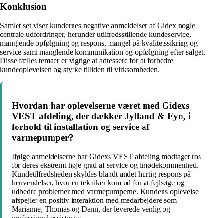
Konklusion
Samlet set viser kundernes negative anmeldelser af Gidex nogle
centrale udfordringer, herunder utilfredsstillende kundeservice,
manglende opfølgning og respons, mangel på kvalitetssikring og
service samt manglende kommunikation og opfølgning efter salget.
Disse fælles temaer er vigtige at adressere for at forbedre
kundeoplevelsen og styrke tilliden til virksomheden.
Hvordan har oplevelserne været med Gidexs
VEST afdeling, der dækker Jylland & Fyn, i
forhold til installation og service af
varmepumper?
Ifølge anmeldelserne har Gidexs VEST afdeling modtaget ros
for deres ekstremt høje grad af service og imødekommenhed.
Kundetilfredsheden skyldes blandt andet hurtig respons på
henvendelser, hvor en tekniker kom ud for at fejlsøge og
udbedre problemer med varmepumperne. Kundens oplevelse
afspejler en positiv interaktion med medarbejdere som
Marianne, Thomas og Dann, der leverede venlig og
professionel assistance.