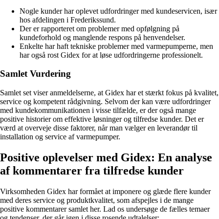
Nogle kunder har oplevet udfordringer med kundeservicen, især
hos afdelingen i Frederikssund.
Der er rapporteret om problemer med opfølgning på
kundeforhold og manglende respons på henvendelser.
Enkelte har haft tekniske problemer med varmepumperne, men
har også rost Gidex for at løse udfordringerne professionelt.
Samlet Vurdering
Samlet set viser anmeldelserne, at Gidex har et stærkt fokus på kvalitet,
service og kompetent rådgivning. Selvom der kan være udfordringer
med kundekommunikationen i visse tilfælde, er der også mange
positive historier om effektive løsninger og tilfredse kunder. Det er
værd at overveje disse faktorer, når man vælger en leverandør til
installation og service af varmepumper.
Positive oplevelser med Gidex: En analyse
af kommentarer fra tilfredse kunder
Virksomheden Gidex har formået at imponere og glæde flere kunder
med deres service og produktkvalitet, som afspejles i de mange
positive kommentarer samlet her. Lad os undersøge de fælles temaer
og tendenser, der går igen i disse rosende udtalelser: