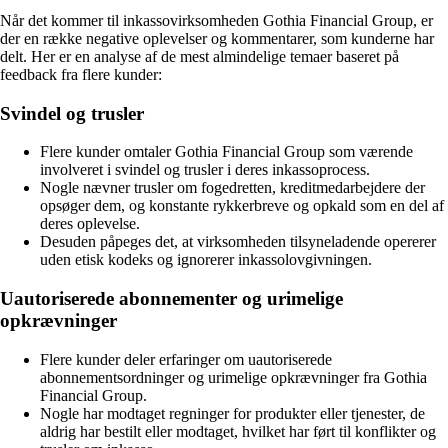
Når det kommer til inkassovirksomheden Gothia Financial Group, er
der en række negative oplevelser og kommentarer, som kunderne har
delt. Her er en analyse af de mest almindelige temaer baseret på
feedback fra flere kunder:
Svindel og trusler
Flere kunder omtaler Gothia Financial Group som værende
involveret i svindel og trusler i deres inkassoprocess.
Nogle nævner trusler om fogedretten, kreditmedarbejdere der
opsøger dem, og konstante rykkerbreve og opkald som en del af
deres oplevelse.
Desuden påpeges det, at virksomheden tilsyneladende opererer
uden etisk kodeks og ignorerer inkassolovgivningen.
Uautoriserede abonnementer og urimelige
opkrævninger
Flere kunder deler erfaringer om uautoriserede
abonnementsordninger og urimelige opkrævninger fra Gothia
Financial Group.
Nogle har modtaget regninger for produkter eller tjenester, de
aldrig har bestilt eller modtaget, hvilket har ført til konflikter og