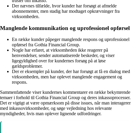
trusler om inkasso.
Der nævnes tilfælde, hvor kunder har forsøgt at afmelde
abonnementer, men stadig har modtaget opkrævninger fra
virksomheden.
Manglende kommunikation og uprofessionel opførsel
En række kunder påpeger manglende respons og uprofessionel
opførsel fra Gothia Financial Group.
Nogle har erfaret, at virksomheden ikke reagerer på
henvendelser, sender automatiserede beskeder, og viser
ligegyldighed over for kundernes forsøg på at løse
gældsproblemer.
Der er eksempler på kunder, der har forsøgt at få en dialog med
virksomheden, men har oplevet manglende engagement og
respons.
Sammenfattende viser kundernes kommentarer en række bekymrende
temaer i forhold til Gothia Financial Group og deres inkassoprocesser.
Det er vigtigt at være opmærksom på disse issues, når man interagerer
med inkassovirksomheder, og søge vejledning hos relevante
myndigheder, hvis man oplever lignende udfordringer.