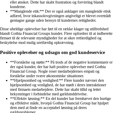
eller ønsket. Dette har skabt frustration og forvirring blandt
kunderne.
**Manglende etik:** Der er også anklager om manglende etisk
adfærd, hvor inkassolovgivningen angiveligt er blevet overtrådt
gentagne gange uden hensyn til kundernes rettigheder.
Disse uheldige oplevelser har ført til en række klager og utilfredshed
blandt Gothia Financial Groups kunder. Flere opfordrer til at indberette
firmaet til de relevante myndigheder for at sikre retfærdighed og
beskyttelse mod mulig uretfærdig opkrævning.
Positive oplevelser og udsagn om god kundeservice
**Forståelse og støtte:** På trods af de negative kommentarer er
der også kunder, der har haft positive oplevelser med Gothia
Financial Group. Nogle roser medarbejdernes empati og
forståelse under svære økonomiske situationer.
**Hjælpsomhed og venlighed:** Flere kunder nævner den
hjælpsomhed og venlighed, de har mødt i deres interaktioner
med firmaets medarbejdere. Dette har skabt tillid og lettet
bekymringer i forbindelse med gældsinddrivelse.
**Effektiv løsning:** En del kunder har fremhævet den hurtige
og effektive måde, hvorpå Gothia Financial Group har hjulpet
dem med at finde en acceptabel løsning på deres
gældsproblemer.