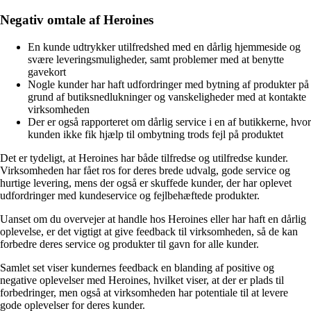
Negativ omtale af Heroines
En kunde udtrykker utilfredshed med en dårlig hjemmeside og
svære leveringsmuligheder, samt problemer med at benytte
gavekort
Nogle kunder har haft udfordringer med bytning af produkter på
grund af butiksnedlukninger og vanskeligheder med at kontakte
virksomheden
Der er også rapporteret om dårlig service i en af butikkerne, hvor
kunden ikke fik hjælp til ombytning trods fejl på produktet
Det er tydeligt, at Heroines har både tilfredse og utilfredse kunder.
Virksomheden har fået ros for deres brede udvalg, gode service og
hurtige levering, mens der også er skuffede kunder, der har oplevet
udfordringer med kundeservice og fejlbehæftede produkter.
Uanset om du overvejer at handle hos Heroines eller har haft en dårlig
oplevelse, er det vigtigt at give feedback til virksomheden, så de kan
forbedre deres service og produkter til gavn for alle kunder.
Samlet set viser kundernes feedback en blanding af positive og
negative oplevelser med Heroines, hvilket viser, at der er plads til
forbedringer, men også at virksomheden har potentiale til at levere
gode oplevelser for deres kunder.