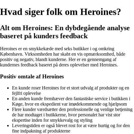
Hvad siger folk om Heroines?
Alt om Heroines: En dybdegående analyse
baseret på kunders feedback
Heroines er en smykkekæde med seks butikker i og omkring
København. Virksomheden har skabt en vis opmærksomhed, både
positiv og negativ, blandt kunderne. Her er en gennemgang af
kundernes feedback baseret på deres oplevelser med Heroines.
Positiv omtale af Heroines
En kunde roser Heroines for et stort udvalg af produkter og en
fejlfri oplevelse
En anden kunde fremhæver den fantastiske service i butikken i
Køge, hvor en ekspedient var imødekommende og hjælpsom
Flere kunder værdsætter den professionelle og venlige betjening
de har modtaget i butikkerne, hvor personalet har vist stor
ekspertise inden for smykkevalg og styling
Leveringstiden er også blevet rost for at være hurtig og for den
fine indpakning af produkterne