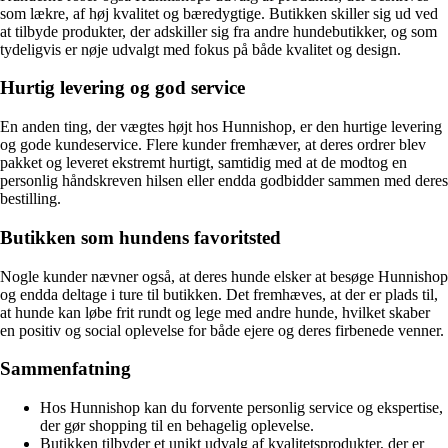
som lækre, af høj kvalitet og bæredygtige. Butikken skiller sig ud ved
at tilbyde produkter, der adskiller sig fra andre hundebutikker, og som
tydeligvis er nøje udvalgt med fokus på både kvalitet og design.
Hurtig levering og god service
En anden ting, der vægtes højt hos Hunnishop, er den hurtige levering
og gode kundeservice. Flere kunder fremhæver, at deres ordrer blev
pakket og leveret ekstremt hurtigt, samtidig med at de modtog en
personlig håndskreven hilsen eller endda godbidder sammen med deres
bestilling.
Butikken som hundens favoritsted
Nogle kunder nævner også, at deres hunde elsker at besøge Hunnishop
og endda deltage i ture til butikken. Det fremhæves, at der er plads til,
at hunde kan løbe frit rundt og lege med andre hunde, hvilket skaber
en positiv og social oplevelse for både ejere og deres firbenede venner.
Sammenfatning
Hos Hunnishop kan du forvente personlig service og ekspertise,
der gør shopping til en behagelig oplevelse.
Butikken tilbyder et unikt udvalg af kvalitetsprodukter, der er