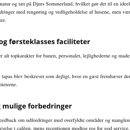
atur og tæt på Djurs Sommerland, hvilket gør det til en ideel 
dringer med rengøring og vedligeholdelse af husene, men værd
er.
g førsteklasses faciliteter
 alt topkarakter for banen, personalet, lejlighederne og made
tapas blev beskrevet som dejligt, hvor en gæst fremhæver d
iteterne.
g mulige forbedringer
 feedback om udfordringer med overfyldte områder og manglen
evelse i caféen, mens receptionen modtog ros for god service.