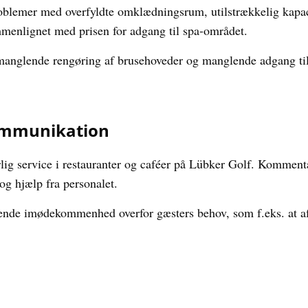
blemer med overfyldte omklædningsrum, utilstrækkelig kapac
enlignet med prisen for adgang til spa-området.
anglende rengøring af brusehoveder og manglende adgang til
Kommunikation
rlig service i restauranter og caféer på Lübker Golf. Kommen
 hjælp fra personalet.
lende imødekommenhed overfor gæsters behov, som f.eks. at af