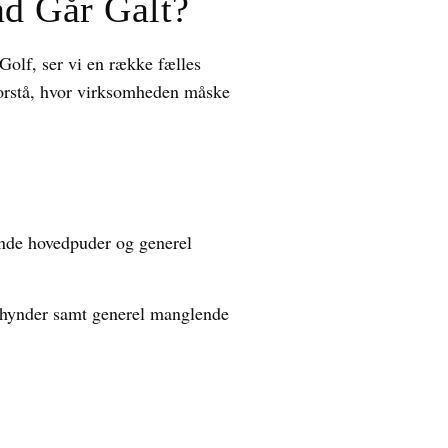
ad Går Galt?
Golf, ser vi en række fælles
t forstå, hvor virksomheden måske
nde hovedpuder og generel
å hynder samt generel manglende