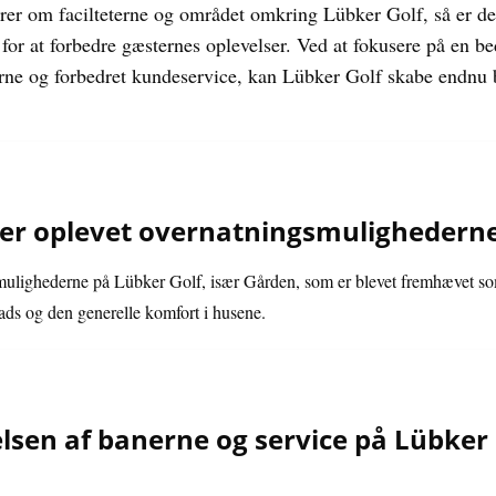
er om facilteterne og området omkring Lübker Golf, så er de
or at forbedre gæsternes oplevelser. Ved at fokusere på en be
terne og forbedret kundeservice, kan Lübker Golf skabe endnu 
er oplevet overnatningsmulighederne
smulighederne på Lübker Golf, især Gården, som er blevet fremhævet som
ds og den generelle komfort i husene.
lsen af banerne og service på Lübker G