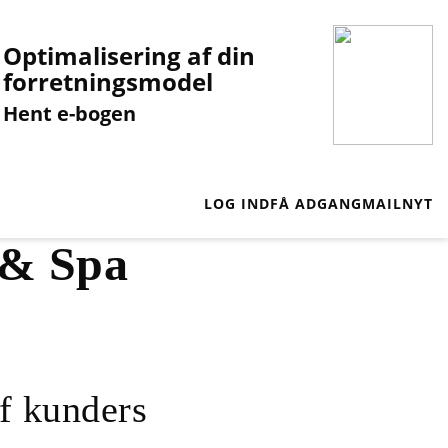
Optimalisering af din
forretningsmodel
Hent e-bogen
LOG IND
FÅ ADGANG
MAILNYT
 & Spa
f kunders