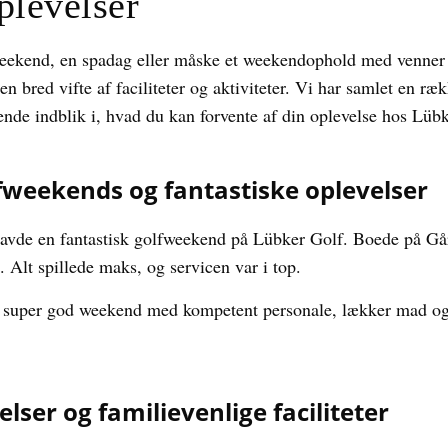
plevelser
eekend, en spadag eller måske et weekendophold med venner 
en bred vifte af faciliteter og aktiviteter. Vi har samlet en r
ende indblik i, hvad du kan forvente af din oplevelse hos Lüb
weekends og fantastiske oplevelser
avde en fantastisk golfweekend på Lübker Golf. Boede på Går
. Alt spillede maks, og servicen var i top.
 super god weekend med kompetent personale, lækker mad og g
ser og familievenlige faciliteter