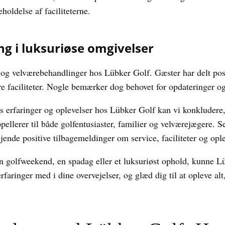
holdelse af faciliteterne.
ng i luksuriøse omgivelser
 og velværebehandlinger hos Lübker Golf. Gæster har delt pos
e faciliteter. Nogle bemærker dog behovet for opdateringer o
s erfaringer og oplevelser hos Lübker Golf kan vi konkludere, 
 appellerer til både golfentusiaster, familier og velværejægere.
jende positive tilbagemeldinger om service, faciliteter og ople
n golfweekend, en spadag eller et luksuriøst ophold, kunne L
rfaringer med i dine overvejelser, og glæd dig til at opleve al