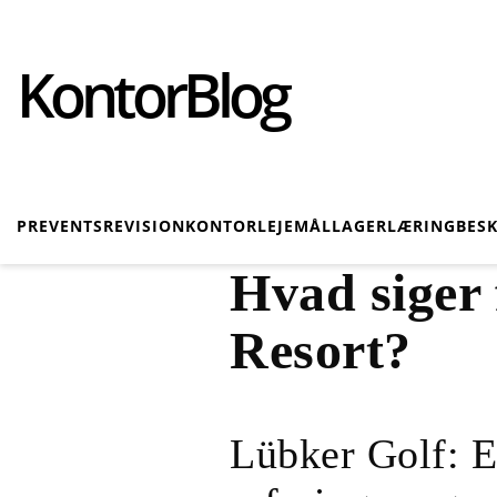
KontorBlog
PR
EVENTS
REVISION
KONTOR
LEJEMÅL
LAGER
LÆRING
BES
Hvad siger
Resort?
Lübker Golf: 