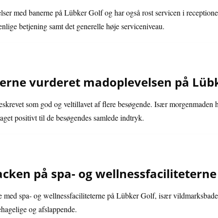
lser med banerne på Lübker Golf og har også rost servicen i receptionen
nlige betjening samt det generelle høje serviceniveau.
erne vurderet madoplevelsen på Lübk
skrevet som god og veltillavet af flere besøgende. Især morgenmaden ha
raget positivt til de besøgendes samlede indtryk.
cken på spa- og wellnessfaciliteterne
e med spa- og wellnessfaciliteterne på Lübker Golf, især vildmarksbade
hagelige og afslappende.