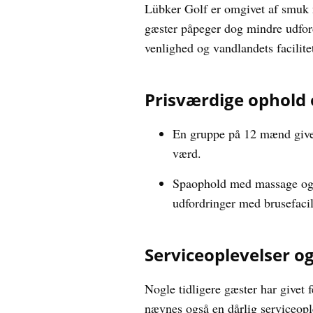
Lübker Golf er omgivet af smuk n
gæster påpeger dog mindre udfor
venlighed og vandlandets facilitet
Prisværdige ophold o
En gruppe på 12 mænd giver
værd.
Spaophold med massage og 
udfordringer med brusefacil
Serviceoplevelser o
Nogle tidligere gæster har givet
nævnes også en dårlig serviceopl