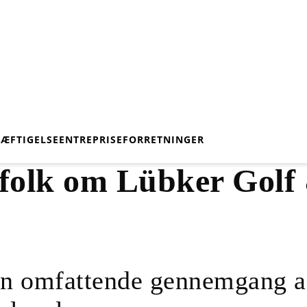
KÆFTIGELSE
ENTREPRISE
FORRETNINGER
 folk om Lübker Golf
En omfattende gennemgang a