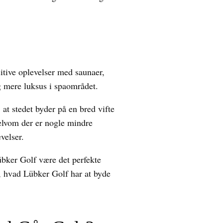
itive oplevelser med saunaer,
g mere luksus i spaområdet.
at stedet byder på en bred vifte
 Selvom der er nogle mindre
velser.
übker Golf være det perfekte
t, hvad Lübker Golf har at byde