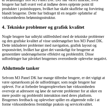
brugere har haft svært ved at indløse deres optjente point til
produkter i pointshoppen, hvilket har skabt skuffelse og forvirring
blandt brugerne. Dette har bidraget til en negativ opfattelse af
virksomhedens belønningsstruktur.
4. Tekniske problemer og grafisk kvalitet
Nogle brugere har udtrykt utilfredshed med de tekniske problemer
og den grafiske kvalitet af visse undersøgelser hos M3 Panel DK.
Dette inkluderer problemer med navigation, grafisk layout og
responsivitet, hvilket har gjort det vanskeligt for brugerne at
gennemføre undersøgelserne effektivt og problemfrit. Disse
udfordringer har påvirket brugernes overordnede oplevelse negativt.
Afsluttende tanker
Selvom M3 Panel DK har mange tilfredse brugere, er det vigtigt at
være opmærksom på de udfordringer, som nogle brugere har
oplevet. For at forbedre brugeroplevelsen bør virksomheden
overveje at adressere og løse de nævnte problemer for at sikre en
mere positiv og problemfri interaktion med deres platform.
Brugernes feedback og oplevelser spiller en afgørende rolle i at
forme virksomhedens fremtidige praksis og servicekvalitet.