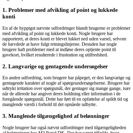
1. Problemer med afvikling af point og lukkede
konti
En af de hyppigst nævnte udfordringer blandt brugerne er problemer
med afvikling af point og lukkede konti. Nogle brugere har
rapporteret, at deres konti er blevet lukket ned uden varsel, selvom
de hævdede at have fulgt retningslinjerne. Desuden har nogle
brugere haft problemer med at indløse deres optjente point til
gavekort, hvilket resulterede i frustration og utilfredshed.
2. Langvarige og gentagende undersøgelser
En anden udfordring, som brugere har påpeget, er den langvarige og
gentagende karakter af nogle af spørgeundersøgelserne. Brugere har
udtrykt irritation over spørgsmål, der gentager sig mange gange, især
når de allerede har angivet deres holdning eller information i de
foregående spørgsmål. Dette har ført til en opfattelse af spildt tid og
manglende værdi i forhold til det opnåede udbytte.
3. Manglende tilgængelighed af belønninger
Nogle brugere har også nævnt udfordringer med tilgængeligheden
af belønninger hos M3 Panel DK. Der har været tilfælde, hvor