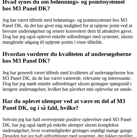
Hvad synes du om belønnings- og pointssystemet
hos M3 Panel DK?
Jeg har været tilfreds med belønnings- og pointssystemet hos M3
Panel DK, da det har givet mig mulighed for at optjene point ved at
besvare undersøgelser og senere konvertere dem til attraktive gaver.
Dog har jeg også oplevet enkelte udfordringer med systemet, såsom
manglende adgang til optjente points i visse tilfælde.
Hvordan vurderer du kvaliteten af undersøgelserne
hos M3 Panel DK?
Jeg har generelt været tilfreds med kvaliteten af undersøgelserne hos
M3 Panel DK, da de har været varierede, relevante og interessante.
Dog har jeg mødt mindre udfordringer såsom gentagne spørgsmål i
længere undersøgelser, hvilket har påvirket min oplevelse en smule.
Har du oplevet ulemper ved at være en del af M3
Panel DK, og i så fald, hvilke?
Selvom jeg har haft overvejende positive oplevelser med M3 Panel
DK, har jeg også stødt på enkelte ulemper såsom komplekse
undersøgelser, hvor svarmuligheder gentages unødigt mange gange.
Desuden har jeg haft udfordringer med systemet, der lukker profiler