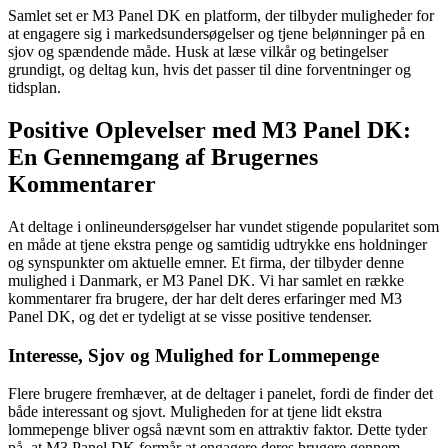
Samlet set er M3 Panel DK en platform, der tilbyder muligheder for
at engagere sig i markedsundersøgelser og tjene belønninger på en
sjov og spændende måde. Husk at læse vilkår og betingelser
grundigt, og deltag kun, hvis det passer til dine forventninger og
tidsplan.
Positive Oplevelser med M3 Panel DK:
En Gennemgang af Brugernes
Kommentarer
At deltage i onlineundersøgelser har vundet stigende popularitet som
en måde at tjene ekstra penge og samtidig udtrykke ens holdninger
og synspunkter om aktuelle emner. Et firma, der tilbyder denne
mulighed i Danmark, er M3 Panel DK. Vi har samlet en række
kommentarer fra brugere, der har delt deres erfaringer med M3
Panel DK, og det er tydeligt at se visse positive tendenser.
Interesse, Sjov og Mulighed for Lommepenge
Flere brugere fremhæver, at de deltager i panelet, fordi de finder det
både interessant og sjovt. Muligheden for at tjene lidt ekstra
lommepenge bliver også nævnt som en attraktiv faktor. Dette tyder
på, at M3 Panel DK formår at engagere deres brugere gennem