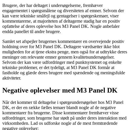
Brugere, der har deltaget i undersøgelserne, fremhæver
engagementet i spørgsmålene og diversiteten af emner. Selvom der
kan være tekniske småfejl og gentagelser i spørgeskemaer, viser
kommentarerne, at majoriteten af deltagerne stadig har en positiv
opfattelse af deres oplevelse hos M3 Panel DK. Nogle anbefaler
endda panellet til andre brugere.
Samlet set afspejler brugernes kommentarer en overvejende positiv
holdning over for M3 Panel DK. Deltagere værdsætter ikke blot
muligheden for at tjene ekstra penge, men også for at udtrykke deres
meninger om relevante emner gennem kvalitetsundersøgelser.
Selvom der kan være udfordringer med punktsystemet og enkelte
tekniske problemer, er det tydeligt, at M3 Panel DK formår at
fastholde og glæde deres brugere med spændende og meningsfulde
aktiviteter.
Negative oplevelser med M3 Panel DK
Når det kommer til deltagelse i spørgeundersøgelser hos M3 Panel
DK, er der en række fælles temaer blandt nogle af de negative
kommentarer fra brugerne. Disse kommentarer fremhæver visse
udfordringer, som brugerne har stødt på under deres interaktion med
virksomheden. Lad os udforske nogle af de mest fremtrædende
negative oplevelser: