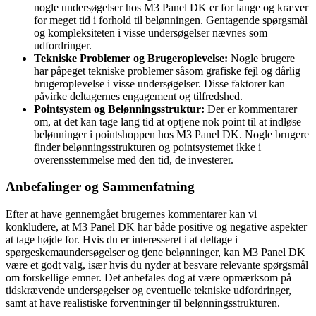
nogle undersøgelser hos M3 Panel DK er for lange og kræver
for meget tid i forhold til belønningen. Gentagende spørgsmål
og kompleksiteten i visse undersøgelser nævnes som
udfordringer.
Tekniske Problemer og Brugeroplevelse:
Nogle brugere
har påpeget tekniske problemer såsom grafiske fejl og dårlig
brugeroplevelse i visse undersøgelser. Disse faktorer kan
påvirke deltagernes engagement og tilfredshed.
Pointsystem og Belønningsstruktur:
Der er kommentarer
om, at det kan tage lang tid at optjene nok point til at indløse
belønninger i pointshoppen hos M3 Panel DK. Nogle brugere
finder belønningsstrukturen og pointsystemet ikke i
overensstemmelse med den tid, de investerer.
Anbefalinger og Sammenfatning
Efter at have gennemgået brugernes kommentarer kan vi
konkludere, at M3 Panel DK har både positive og negative aspekter
at tage højde for. Hvis du er interesseret i at deltage i
spørgeskemaundersøgelser og tjene belønninger, kan M3 Panel DK
være et godt valg, især hvis du nyder at besvare relevante spørgsmål
om forskellige emner. Det anbefales dog at være opmærksom på
tidskrævende undersøgelser og eventuelle tekniske udfordringer,
samt at have realistiske forventninger til belønningsstrukturen.