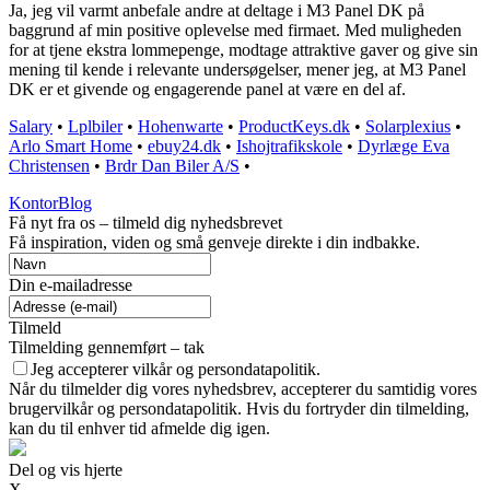
Ja, jeg vil varmt anbefale andre at deltage i M3 Panel DK på
baggrund af min positive oplevelse med firmaet. Med muligheden
for at tjene ekstra lommepenge, modtage attraktive gaver og give sin
mening til kende i relevante undersøgelser, mener jeg, at M3 Panel
DK er et givende og engagerende panel at være en del af.
Salary
•
Lplbiler
•
Hohenwarte
•
ProductKeys.dk
•
Solarplexius
•
Arlo Smart Home
•
ebuy24.dk
•
Ishojtrafikskole
•
Dyrlæge Eva
Christensen
•
Brdr Dan Biler A/S
•
KontorBlog
Få nyt fra os – tilmeld dig nyhedsbrevet
Få inspiration, viden og små genveje direkte i din indbakke.
Din e-mailadresse
Tilmeld
Tilmelding gennemført – tak
Jeg accepterer vilkår og persondatapolitik.
Når du tilmelder dig vores nyhedsbrev, accepterer du samtidig vores
brugervilkår og persondatapolitik. Hvis du fortryder din tilmelding,
kan du til enhver tid afmelde dig igen.
Del og vis hjerte
X