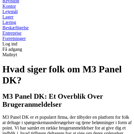
Revision
Kontor
Lejemål
Lager
Læring
Beskæftigelse
Entreprise
Forretninger
Log ind
Få adgang
Mailnyt
Hvad siger folk om M3 Panel
DK?
M3 Panel DK: Et Overblik Over
Brugeranmeldelser
M3 Panel DK er et populært firma, der tilbyder en platform for folk
at deltage i spørgeskemaundersøgelser og tjene belønninger i form af
point. Vi har samlet en række brugeranmeldelser for at give dig et
indblik i, hvad tidligere deltagere har at sige om deres oplevelser