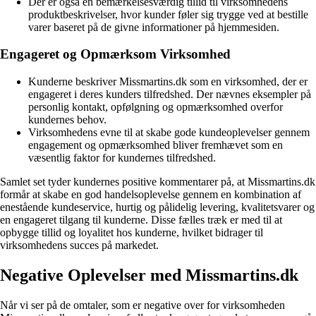
Der er også en bemærkelsesværdig tillid til virksomhedens
produktbeskrivelser, hvor kunder føler sig trygge ved at bestille
varer baseret på de givne informationer på hjemmesiden.
Engageret og Opmærksom Virksomhed
Kunderne beskriver Missmartins.dk som en virksomhed, der er
engageret i deres kunders tilfredshed. Der nævnes eksempler på
personlig kontakt, opfølgning og opmærksomhed overfor
kundernes behov.
Virksomhedens evne til at skabe gode kundeoplevelser gennem
engagement og opmærksomhed bliver fremhævet som en
væsentlig faktor for kundernes tilfredshed.
Samlet set tyder kundernes positive kommentarer på, at Missmartins.dk
formår at skabe en god handelsoplevelse gennem en kombination af
enestående kundeservice, hurtig og pålidelig levering, kvalitetsvarer og
en engageret tilgang til kunderne. Disse fælles træk er med til at
opbygge tillid og loyalitet hos kunderne, hvilket bidrager til
virksomhedens succes på markedet.
Negative Oplevelser med Missmartins.dk
Når vi ser på de omtaler, som er negative over for virksomheden