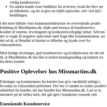
venlig kundeservice.
En anden kunde roser butikken for at levere, hvad der blev set
på billederne, og for at give en fejlfri oplevelse, selv ved fejl i
bestillingen.
I det store billede viser kundeanmeldelserne en overvejende positiv
holdning til MissMartins.dk, både med hensyn til kundeservice,
kvalitet af varerne, leveringstid og konkurrencedygtige priser. Selvom
der er nogle få negative oplevelser med fragt eller kommunikation, ser
det ud til, at flertallet af kunder er tilfredse og loyale over for
virksomheden.
Med hurtige leveringer, god kundeservice og kvalitetsvarer ser det ud
til, at MissMartins.dk har fået et trofast kundegrundlag og fortjent ros
fra deres kunder.
Positive Oplevelser hos Missmartins.dk
Erfaringer og kommentarer fra kunder kan give værdifuld indsigt i,
hvordan en virksomhed performer. Her har vi samlet en række positive
udtalelser fra kunder, der har handlet hos Missmartins.dk. Lad os se
nærmere på de fælles træk, der går igen i kundernes rosende ord.
Enestående Kundeservice