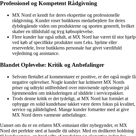
Professionel og Kompetent Rådgivning
MX Nord er kendt for deres ekspertise og professionelle
rådgivning. Kunder roser butikkens medarbejdere for deres
dybdegående viden om produkterne og sporten generelt, hvilket
skaber en tillidsfuld og tryg købsoplevelse.
Flere kunder har også udtalt, at MX Nord har været til stor hjælp
ved køb af specifikke produkter som f.eks. hjelme eller
reservedele, hvor butikkens personale har givet værdifuld
vejledning og assistance.
Blandet Oplevelse: Kritik og Anbefalinger
Selvom flertallet af kommentarer er positive, er der også nogle få
negative oplevelser. Nogle kunder har kritiseret MX Nords
priser og udtrykt utilfredshed over misvisende oplysninger på
hjemmesiden om inkluderingen af sliddele i servicepakker.
Trods denne kritik er det tydeligt, at MX Nord har formået at
opbygge en solid kundebase takket være deres fokus på kvalitet,
service og pålidelighed. Mange kunder fortsætter med at give
MX Nord deres varmeste anbefalinger.
Uanset om du er en erfaren MX-entusiast eller nybegynder, er MX
Nord det perfekte sted at handle dit udstyr. Med en dedikeret holdning