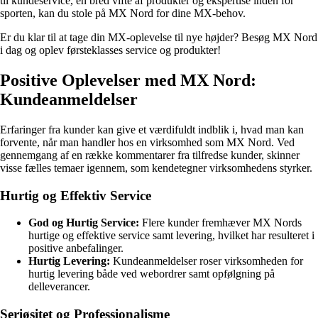
til kundeservice, en bred vifte af produkter og ekspertise inden for
sporten, kan du stole på MX Nord for dine MX-behov.
Er du klar til at tage din MX-oplevelse til nye højder? Besøg MX Nord
i dag og oplev førsteklasses service og produkter!
Positive Oplevelser med MX Nord:
Kundeanmeldelser
Erfaringer fra kunder kan give et værdifuldt indblik i, hvad man kan
forvente, når man handler hos en virksomhed som MX Nord. Ved
gennemgang af en række kommentarer fra tilfredse kunder, skinner
visse fælles temaer igennem, som kendetegner virksomhedens styrker.
Hurtig og Effektiv Service
God og Hurtig Service:
Flere kunder fremhæver MX Nords
hurtige og effektive service samt levering, hvilket har resulteret i
positive anbefalinger.
Hurtig Levering:
Kundeanmeldelser roser virksomheden for
hurtig levering både ved webordrer samt opfølgning på
delleverancer.
Seriøsitet og Professionalisme