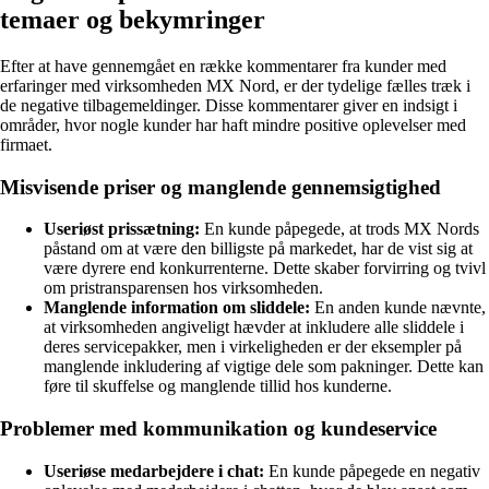
temaer og bekymringer
Efter at have gennemgået en række kommentarer fra kunder med
erfaringer med virksomheden MX Nord, er der tydelige fælles træk i
de negative tilbagemeldinger. Disse kommentarer giver en indsigt i
områder, hvor nogle kunder har haft mindre positive oplevelser med
firmaet.
Misvisende priser og manglende gennemsigtighed
Useriøst prissætning:
En kunde påpegede, at trods MX Nords
påstand om at være den billigste på markedet, har de vist sig at
være dyrere end konkurrenterne. Dette skaber forvirring og tvivl
om pristransparensen hos virksomheden.
Manglende information om sliddele:
En anden kunde nævnte,
at virksomheden angiveligt hævder at inkludere alle sliddele i
deres servicepakker, men i virkeligheden er der eksempler på
manglende inkludering af vigtige dele som pakninger. Dette kan
føre til skuffelse og manglende tillid hos kunderne.
Problemer med kommunikation og kundeservice
Useriøse medarbejdere i chat:
En kunde påpegede en negativ