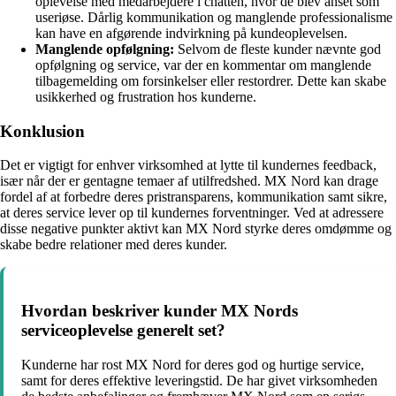
oplevelse med medarbejdere i chatten, hvor de blev anset som
useriøse. Dårlig kommunikation og manglende professionalisme
kan have en afgørende indvirkning på kundeoplevelsen.
Manglende opfølgning:
Selvom de fleste kunder nævnte god
opfølgning og service, var der en kommentar om manglende
tilbagemelding om forsinkelser eller restordrer. Dette kan skabe
usikkerhed og frustration hos kunderne.
Konklusion
Det er vigtigt for enhver virksomhed at lytte til kundernes feedback,
især når der er gentagne temaer af utilfredshed. MX Nord kan drage
fordel af at forbedre deres pristransparens, kommunikation samt sikre,
at deres service lever op til kundernes forventninger. Ved at adressere
disse negative punkter aktivt kan MX Nord styrke deres omdømme og
skabe bedre relationer med deres kunder.
Hvordan beskriver kunder MX Nords
serviceoplevelse generelt set?
Kunderne har rost MX Nord for deres god og hurtige service,
samt for deres effektive leveringstid. De har givet virksomheden