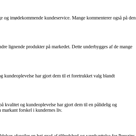
urtige og imødekommende kundeservice. Mange kommenterer også på den
il andre lignende produkter på markedet. Dette underbygges af de mange
g kundeoplevelse har gjort dem til et foretrukket valg blandt
 kvalitet og kundeoplevelse har gjort dem til en pålidelig og
 markant forskel i kundernes liv.
lser afspejler en høj grad af tilfredshed og værdsættelse for Perozins