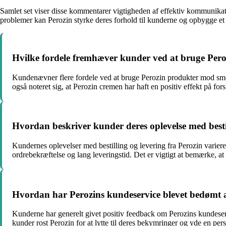
Samlet set viser disse kommentarer vigtigheden af effektiv kommunikatio
problemer kan Perozin styrke deres forhold til kunderne og opbygge e
Hvilke fordele fremhæver kunder ved at bruge Per
Kundenævner flere fordele ved at bruge Perozin produkter mod smert
også noteret sig, at Perozin cremen har haft en positiv effekt på fo
Hvordan beskriver kunder deres oplevelse med bestil
Kundernes oplevelser med bestilling og levering fra Perozin varier
ordrebekræftelse og lang leveringstid. Det er vigtigt at bemærke, at
Hvordan har Perozins kundeservice blevet bedømt 
Kunderne har generelt givet positiv feedback om Perozins kundeser
kunder rost Perozin for at lytte til deres bekymringer og yde en pers