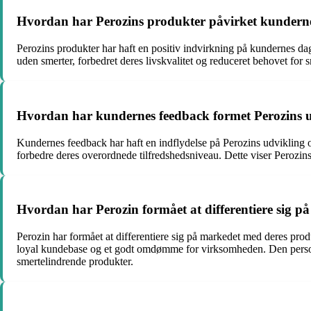
Hvordan har Perozins produkter påvirket kundernes
Perozins produkter har haft en positiv indvirkning på kundernes dag
uden smerter, forbedret deres livskvalitet og reduceret behovet for 
Hvordan har kundernes feedback formet Perozins u
Kundernes feedback har haft en indflydelse på Perozins udvikling og
forbedre deres overordnede tilfredshedsniveau. Dette viser Perozi
Hvordan har Perozin formået at differentiere sig 
Perozin har formået at differentiere sig på markedet med deres pro
loyal kundebase og et godt omdømme for virksomheden. Den personlig
smertelindrende produkter.