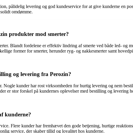
n, pålidelig levering og god kundeservice for at give kunderne en posit
t solidt omdømme.
ozin produkter mod smerter?
er. Blandt fordelene er effektiv lindring af smerte ved både led- og 
rskellige former for smerter, herunder ryg- og nakkesmerter samt hovedp
ling og levering fra Perozin?
er. Nogle kunder har rost virksomheden for hurtig levering og nem best
 der er stor forskel på kundernes oplevelser med bestilling og levering h
af kunderne?
vice. Flere kunder har fremhævet den gode betjening, hurtige reaktion
onlig service, der skaber tillid og loyalitet hos kunderne.