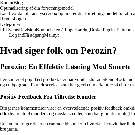
KontorBlog
Optimalisering af din forretningsmodel
Lær hvordan du analyserer og optimerer din forretningsmodel for at ma
Hent e-bogen
Kategorier
PR
Events
Revision
Kontor
Lejemål
Lager
Læring
Beskæftigelse
Entrepris
Log ind
Få adgang
Mailnyt
Hvad siger folk om Perozin?
Perozin: En Effektiv Løsning Mod Smerte
Perozin er et populært produkt, der har vundet stor anerkendelse bland
og en høj grad af kundeservice, som har gjort en markant forskel for 
Positiv Feedback Fra Tilfredse Kunder
Brugernes kommentarer viser en overvældende positiv feedback omkring
effektivt middel mod led- og muskelsmerter, som har gjort det muligt fo
En anden bruger deler en rørende historie om hvordan Perozin har lindret
brugerne.