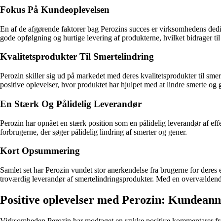
Fokus På Kundeoplevelsen
En af de afgørende faktorer bag Perozins succes er virksomhedens de
gode opfølgning og hurtige levering af produkterne, hvilket bidrager til
Kvalitetsprodukter Til Smertelindring
Perozin skiller sig ud på markedet med deres kvalitetsprodukter til sme
positive oplevelser, hvor produktet har hjulpet med at lindre smerte og 
En Stærk Og Pålidelig Leverandør
Perozin har opnået en stærk position som en pålidelig leverandør af eff
forbrugerne, der søger pålidelig lindring af smerter og gener.
Kort Opsummering
Samlet set har Perozin vundet stor anerkendelse fra brugerne for deres
troværdig leverandør af smertelindringsprodukter. Med en overvældende 
Positive oplevelser med Perozin: Kundeanm
Virksomheden Perozin har modtaget en række positive kommentarer fra k