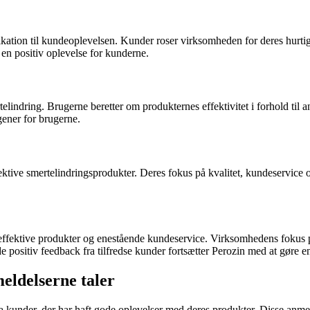
dikation til kundeoplevelsen. Kunder roser virksomheden for deres h
 en positiv oplevelse for kunderne.
rtelindring. Brugerne beretter om produkternes effektivitet i forhold t
gener for brugerne.
ektive smertelindringsprodukter. Deres fokus på kvalitet, kundeservice o
 effektive produkter og enestående kundeservice. Virksomhedens fokus på
positiv feedback fra tilfredse kunder fortsætter Perozin med at gøre en
eldelserne taler
under, der har haft gode oplevelser med deres produkter. Disse anmelde