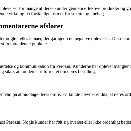
e oplevelser for mange af deres kunder gennem effektive produkter og g
ende virkning på forskellige former for smerte og ubehag.
mmentarerne afslører
der nogle fælles temaer, der går igen i de negative oplevelser. Disse 
est fremtrædende punkter:
telse og kommunikation fra Perozin. Kunderne har oplevet manglende res
og sikre, at kunden er informeret om deres bestilling.
tetid på at modtage deres ordre. En kunde nævner endda, at deres ordre 
 Perozin. Nogle kunder har følt sig overset eller ikke ordentligt betjen