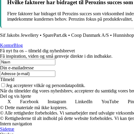
Hvilke faktorer har bidraget til Perozins succes so
Flere faktorer har bidraget til Perozins succes som virksomhed inden
imødekomme kundernes behov. Perozins fokus på produktkvalitet, 
Sif Jakobs Jewellery
•
SparePart.dk
•
Coop Danmark A/S
•
Hunnishop
KontorBlog
Få nyt fra os – tilmeld dig nyhedsbrevet
Få inspiration, viden og små genveje direkte i din indbakke.
Din e-mailadresse
Tilmeld
Jeg accepterer vilkår og persondatapolitik.
Når du tilmelder dig vores nyhedsbrev, accepterer du samtidig vores bru
Del og vis hjerte
X
Facebook
Instagram
LinkedIn
YouTube
Pin
© Dette materiale må ikke kopieres.
© Alle rettigheder forbeholdes. Vi samarbejder med udvalgte virksomhed
© Rettighederne til alt indhold på dette website forbeholdes. Vi kan t
Intern navigation
Sidetræ