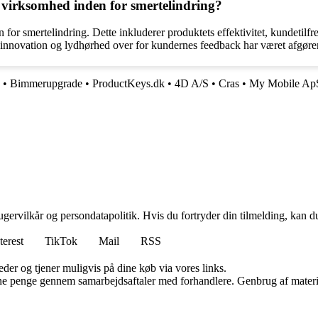
m virksomhed inden for smertelindring?
 for smertelindring. Dette inkluderer produktets effektivitet, kundetilfr
innovation og lydhørhed over for kundernes feedback har været afgør
•
Bimmerupgrade
•
ProductKeys.dk
•
4D A/S
•
Cras
•
My Mobile Ap
gervilkår og persondatapolitik. Hvis du fortryder din tilmelding, kan du
terest
TikTok
Mail
RSS
er og tjener muligvis på dine køb via vores links.
jene penge gennem samarbejdsaftaler med forhandlere. Genbrug af materi