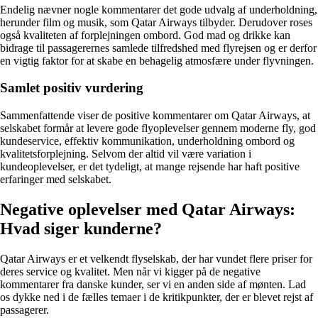
Endelig nævner nogle kommentarer det gode udvalg af underholdning,
herunder film og musik, som Qatar Airways tilbyder. Derudover roses
også kvaliteten af forplejningen ombord. God mad og drikke kan
bidrage til passagerernes samlede tilfredshed med flyrejsen og er derfor
en vigtig faktor for at skabe en behagelig atmosfære under flyvningen.
Samlet positiv vurdering
Sammenfattende viser de positive kommentarer om Qatar Airways, at
selskabet formår at levere gode flyoplevelser gennem moderne fly, god
kundeservice, effektiv kommunikation, underholdning ombord og
kvalitetsforplejning. Selvom der altid vil være variation i
kundeoplevelser, er det tydeligt, at mange rejsende har haft positive
erfaringer med selskabet.
Negative oplevelser med Qatar Airways:
Hvad siger kunderne?
Qatar Airways er et velkendt flyselskab, der har vundet flere priser for
deres service og kvalitet. Men når vi kigger på de negative
kommentarer fra danske kunder, ser vi en anden side af mønten. Lad
os dykke ned i de fælles temaer i de kritikpunkter, der er blevet rejst af
passagerer.