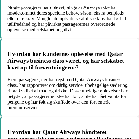
Nogle passagerer har oplevet, at Qatar Airways ikke har
imødekommet deres specielle behov, såsom ekstra benplads
eller diætkrav. Manglende opfyldelse af disse krav har ført til
utilfredshed og har påvirket passagerernes overordnede
oplevelse med selskabet negativt.
Hvordan har kundernes oplevelse med Qatar
Airways business class været, og har selskabet
levet op til forventningerne?
Flere passagerer, der har rejst med Qatar Airways business
class, har rapporteret om dårlig service, ubehagelige sæder og
ringe kvalitet af mad og drikke. Disse uheldige oplevelser har
betydet, at passagererne ikke har følt, at de har fået valuta for
pengene og har følt sig skuffede over den forventede
premiumservice.
Hvordan har Qatar Airways håndteret
passagerers klager om ændringer i flyafgange og