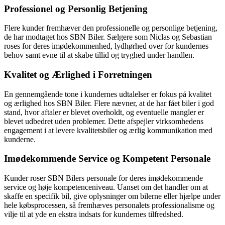
Professionel og Personlig Betjening
Flere kunder fremhæver den professionelle og personlige betjening,
de har modtaget hos SBN Biler. Sælgere som Niclas og Sebastian
roses for deres imødekommenhed, lydhørhed over for kundernes
behov samt evne til at skabe tillid og tryghed under handlen.
Kvalitet og Ærlighed i Forretningen
En gennemgående tone i kundernes udtalelser er fokus på kvalitet
og ærlighed hos SBN Biler. Flere nævner, at de har fået biler i god
stand, hvor aftaler er blevet overholdt, og eventuelle mangler er
blevet udbedret uden problemer. Dette afspejler virksomhedens
engagement i at levere kvalitetsbiler og ærlig kommunikation med
kunderne.
Imødekommende Service og Kompetent Personale
Kunder roser SBN Bilers personale for deres imødekommende
service og høje kompetenceniveau. Uanset om det handler om at
skaffe en specifik bil, give oplysninger om bilerne eller hjælpe under
hele købsprocessen, så fremhæves personalets professionalisme og
vilje til at yde en ekstra indsats for kundernes tilfredshed.