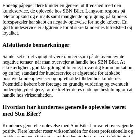
Endelig påpeger flere kunder en generel utilfredshed med den
kundeservice, de oplevede hos SBN Biler. Langsom respons på
telefonopkald og e-mails samt manglende opfølgning på kunders
forespørgsler har skabt en negativ oplevelse for nogle købere. En
god kundeservice er afgørende for at sikre kundernes tilfredshed og
loyalitet.
Afsluttende bemærkninger
Samlet set er det vigtigt at være opmærksom på de ovennævnte
negative temaer, når man overvejer at handle hos SBN Biler. At
sikre ærlighed, god klargøring af bilerne, troværdig kommunikation
og en høj standard for kundeservice er afgørende for at skabe
positive kundeoplevelser og opretholde tilliden hos kunderne.
Potentielle købere bør foretage en grundig vurdering og eventuelt
undersøge yderligere, før de træffer deres endelige beslutning om at
handle hos virksomheden.
Hvordan har kundernes generelle oplevelse været
med Sbn Biler?
Kundenes generelle oplevelse med Sbn Biler har været overvejende
positiv. Flere kunder roser virksomheden for deres professionelle og
imødekommende tilgang, samt for den gode service og rådgivning,