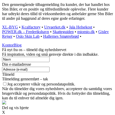
Den gennemgående tilbagemelding fra kunder, der har handlet hos
Sbn Biler, er en positiv og tilfredsstillende oplevelse. Flere kunder
har udtrykt deres tillid til virksomheden og anbefaler gerne Sbn Biler
til andre på baggrund af deres egne gode erfaringer.
XL-BYG
•
Kcalfactory
•
Urvaerket.dk
•
Jala Helsekost
•
POWER.dk – Frederikshavn
•
Skatteguiden
•
miomio.dk
•
Gislev
Rejser
•
Oslo Skin Lab
•
Hallernes Smørrebrød
•
KontorBlog
Få nyt fra os – tilmeld dig nyhedsbrevet
Få inspiration, viden og små genveje direkte i din indbakke.
Din e-mailadresse
Tilmeld
Tilmelding gennemført – tak
Jeg accepterer vilkår og persondatapolitik.
Når du tilmelder dig vores nyhedsbrev, accepterer du samtidig vores
brugervilkår og persondatapolitik. Hvis du fortryder din tilmelding,
kan du til enhver tid afmelde dig igen.
Del og vis hjerte
X