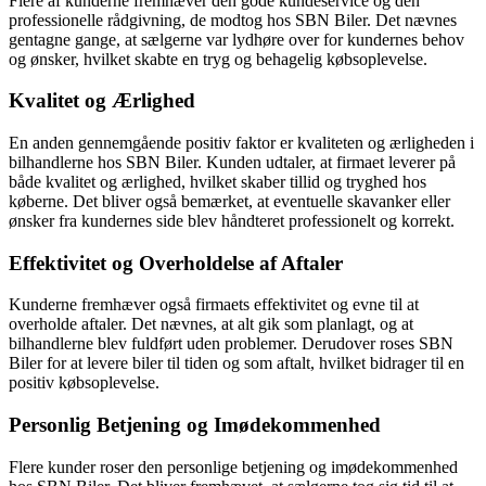
Flere af kunderne fremhæver den gode kundeservice og den
professionelle rådgivning, de modtog hos SBN Biler. Det nævnes
gentagne gange, at sælgerne var lydhøre over for kundernes behov
og ønsker, hvilket skabte en tryg og behagelig købsoplevelse.
Kvalitet og Ærlighed
En anden gennemgående positiv faktor er kvaliteten og ærligheden i
bilhandlerne hos SBN Biler. Kunden udtaler, at firmaet leverer på
både kvalitet og ærlighed, hvilket skaber tillid og tryghed hos
køberne. Det bliver også bemærket, at eventuelle skavanker eller
ønsker fra kundernes side blev håndteret professionelt og korrekt.
Effektivitet og Overholdelse af Aftaler
Kunderne fremhæver også firmaets effektivitet og evne til at
overholde aftaler. Det nævnes, at alt gik som planlagt, og at
bilhandlerne blev fuldført uden problemer. Derudover roses SBN
Biler for at levere biler til tiden og som aftalt, hvilket bidrager til en
positiv købsoplevelse.
Personlig Betjening og Imødekommenhed
Flere kunder roser den personlige betjening og imødekommenhed