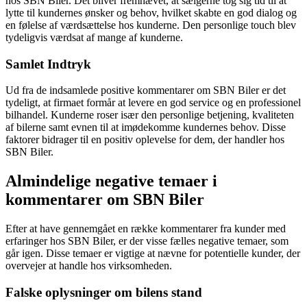
hos SBN Biler. Det bliver fremhævet, at sælgerne tog sig tid til at
lytte til kundernes ønsker og behov, hvilket skabte en god dialog og
en følelse af værdsættelse hos kunderne. Den personlige touch blev
tydeligvis værdsat af mange af kunderne.
Samlet Indtryk
Ud fra de indsamlede positive kommentarer om SBN Biler er det
tydeligt, at firmaet formår at levere en god service og en professionel
bilhandel. Kunderne roser især den personlige betjening, kvaliteten
af bilerne samt evnen til at imødekomme kundernes behov. Disse
faktorer bidrager til en positiv oplevelse for dem, der handler hos
SBN Biler.
Almindelige negative temaer i
kommentarer om SBN Biler
Efter at have gennemgået en række kommentarer fra kunder med
erfaringer hos SBN Biler, er der visse fælles negative temaer, som
går igen. Disse temaer er vigtige at nævne for potentielle kunder, der
overvejer at handle hos virksomheden.
Falske oplysninger om bilens stand