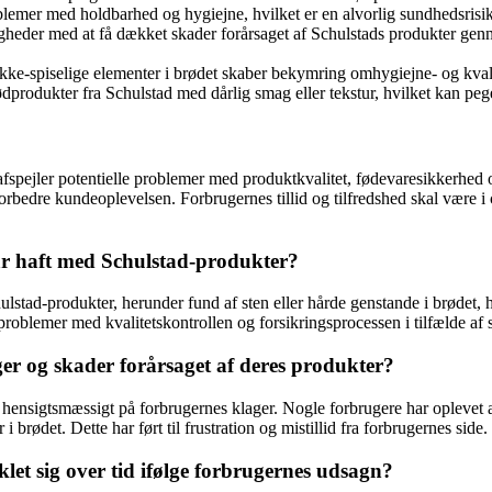
emer med holdbarhed og hygiejne, hvilket er en alvorlig sundhedsrisik
heder med at få dækket skader forårsaget af Schulstads produkter genne
ikke-spiselige elementer i brødet skaber bekymring omhygiejne- og kval
rodukter fra Schulstad med dårlig smag eller tekstur, hvilket kan pege 
fspejler potentielle problemer med produktkvalitet, fødevaresikkerhed 
 forbedre kundeoplevelsen. Forbrugernes tillid og tilfredshed skal være i
har haft med Schulstad-produkter?
lstad-produkter, herunder fund af sten eller hårde genstande i brødet,
roblemer med kvalitetskontrollen og forsikringsprocessen i tilfælde af 
er og skader forårsaget af deres produkter?
t hensigtsmæssigt på forbrugernes klager. Nogle forbrugere har oplevet
brødet. Dette har ført til frustration og mistillid fra forbrugernes side.
let sig over tid ifølge forbrugernes udsagn?