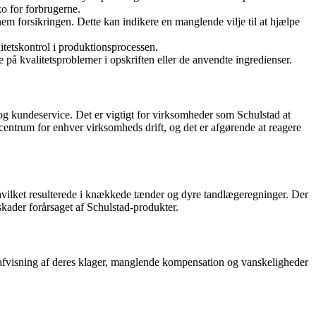
o for forbrugerne.
m forsikringen. Dette kan indikere en manglende vilje til at hjælpe
itetskontrol i produktionsprocessen.
på kvalitetsproblemer i opskriften eller de anvendte ingredienser.
og kundeservice. Det er vigtigt for virksomheder som Schulstad at
 centrum for enhver virksomheds drift, og det er afgørende at reagere
 hvilket resulterede i knækkede tænder og dyre tandlægeregninger. Der
skader forårsaget af Schulstad-produkter.
 afvisning af deres klager, manglende kompensation og vanskeligheder