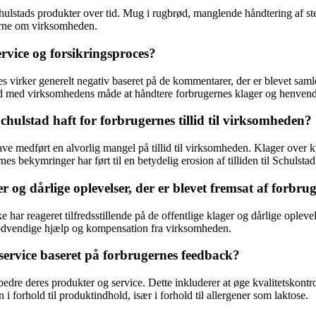
Schulstads produkter over tid. Mug i rugbrød, manglende håndtering af
erne om virksomheden.
rvice og forsikringsproces?
es virker generelt negativ baseret på de kommentarer, der er blevet sa
hed med virksomhedens måde at håndtere forbrugernes klager og henvend
hulstad haft for forbrugernes tillid til virksomheden?
ave medført en alvorlig mangel på tillid til virksomheden. Klager over 
 bekymringer har ført til en betydelig erosion af tilliden til Schulsta
 og dårlige oplevelser, der er blevet fremsat af forbru
 har reageret tilfredsstillende på de offentlige klager og dårlige opleve
nødvendige hjælp og kompensation fra virksomheden.
ervice baseret på forbrugernes feedback?
dre deres produkter og service. Dette inkluderer at øge kvalitetskontro
orhold til produktindhold, især i forhold til allergener som laktose.