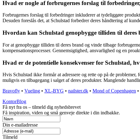
Hvad er nogle af forbrugernes forslag til forbedringer
Forbrugernes forslag til forbedringer inkluderer at tydeliggøre produkt
Desuden foreslås det, at Schulstad forbedrer deres håndtering af kunde
Hvordan kan Schulstad genopbygge tilliden til deres b
For at genopbygge tilliden til deres brand og vinde tilbage forbrugern
kompensationsprocesser. Gennemsigtighed, ansvarlighed og en proaktiv 
Hvad er de potentielle konsekvenser for Schulstad, hv
Hvis Schulstad ikke formår at adressere og rette op på de problemer, f
muligvis en tilbagegang i salget af deres produkter. Manglende han
Bravofly
•
Vueling
•
XL-BYG
•
nailster.dk
•
Mond of Copenhagen
KontorBlog
Få nyt fra os – tilmeld dig nyhedsbrevet
Få inspiration, viden og små genveje direkte i din indbakke.
Din e-mailadresse
Tilmeld