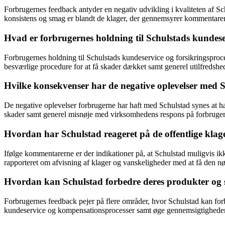
Forbrugernes feedback antyder en negativ udvikling i kvaliteten af 
konsistens og smag er blandt de klager, der gennemsyrer kommentar
Hvad er forbrugernes holdning til Schulstads kundese
Forbrugernes holdning til Schulstads kundeservice og forsikringsproc
besværlige procedure for at få skader dækket samt generel utilfreds
Hvilke konsekvenser har de negative oplevelser med Sc
De negative oplevelser forbrugerne har haft med Schulstad synes at h
skader samt generel misnøje med virksomhedens respons på forbrugernes
Hvordan har Schulstad reageret på de offentlige klager
Ifølge kommentarerne er der indikationer på, at Schulstad muligvis ikke
rapporteret om afvisning af klager og vanskeligheder med at få den 
Hvordan kan Schulstad forbedre deres produkter og s
Forbrugernes feedback pejer på flere områder, hvor Schulstad kan forbe
kundeservice og kompensationsprocesser samt øge gennemsigtigheden i f