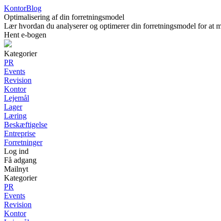
KontorBlog
Optimalisering af din forretningsmodel
Lær hvordan du analyserer og optimerer din forretningsmodel for at m
Hent e-bogen
Kategorier
PR
Events
Revision
Kontor
Lejemål
Lager
Læring
Beskæftigelse
Entreprise
Forretninger
Log ind
Få adgang
Mailnyt
Kategorier
PR
Events
Revision
Kontor