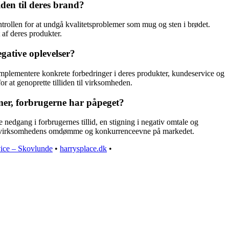
iden til deres brand?
kontrollen for at undgå kvalitetsproblemer som mug og sten i brødet.
 af deres produkter.
egative oplevelser?
g implementere konkrete forbedringer i deres produkter, kundeservice og
 at genoprette tilliden til virksomheden.
emer, forbrugerne har påpeget?
nedgang i forbrugernes tillid, en stigning i negativ omtale og
 for virksomhedens omdømme og konkurrenceevne på markedet.
ice – Skovlunde
•
harrysplace.dk
•