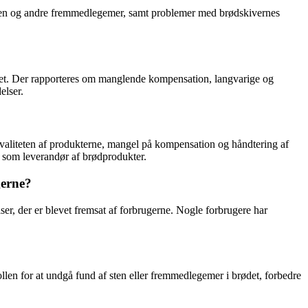
 sten og andre fremmedlegemer, samt problemer med brødskivernes
mlet. Der rapporteres om manglende kompensation, langvarige og
elser.
kvaliteten af produkterne, mangel på kompensation og håndtering af
d som leverandør af brødprodukter.
gerne?
lser, der er blevet fremsat af forbrugerne. Nogle forbrugere har
llen for at undgå fund af sten eller fremmedlegemer i brødet, forbedre