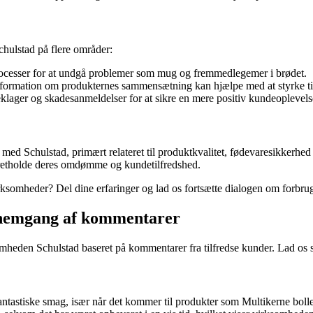
chulstad på flere områder:
rocesser for at undgå problemer som mug og fremmedlegemer i brødet.
nformation om produkternes sammensætning kan hjælpe med at styrke til
klager og skadesanmeldelser for at sikre en mere positiv kundeoplevels
med Schulstad, primært relateret til produktkvalitet, fødevaresikkerhed o
pretholde deres omdømme og kundetilfredshed.
ksomheder? Del dine erfaringer og lad os fortsætte dialogen om forbruge
ennemgang af kommentarer
somheden Schulstad baseret på kommentarer fra tilfredse kunder. Lad os s
antastiske smag, især når det kommer til produkter som Multikerne boll