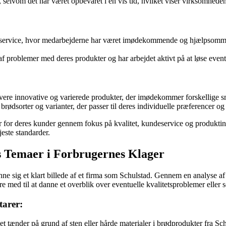
 selvom det har været opbevaret i en vis tid, hvilket viser virksomheden
eservice, hvor medarbejderne har været imødekommende og hjælpsomme, i
f problemer med deres produkter og har arbejdet aktivt på at løse event
evere innovative og varierede produkter, der imødekommer forskellige
ødsorter og varianter, der passer til deres individuelle præferencer og
elser for deres kunder gennem fokus på kvalitet, kundeservice og produkt
jeste standarder.
s Temaer i Forbrugernes Klager
nne sig et klart billede af et firma som Schulstad. Gennem en analyse 
 med til at danne et overblik over eventuelle kvalitetsproblemer eller se
tarer:
t tænder på grund af sten eller hårde materialer i brødprodukter fra Sc