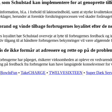
, som Schulstad kan implementere for at genoprette till
information, bl.a. i forhold til laktoseindhold, samt at styrke kvalitets
klager, herunder at forenkle forsikringsprocessen ved skader forårsaget
rand og vinde tilbage forbrugernes loyalitet efter de n
es loyalitet bør Schulstad overveje at lytte til forbrugernes feedback o
tilgang til at håndtere forbrugernes bekymringer vil være afgørende for
is de ikke formår at adressere og rette op på de probl
orbrugerne har påpeget, risikerer virksomheden at opleve en vedvarende 
dling på feedback fra forbrugerne kan have langsigtede konsekvenser
•
BowlnFun
•
TakeCHARGE
•
TWELVESIXTEEN
•
Super Dæk Serv