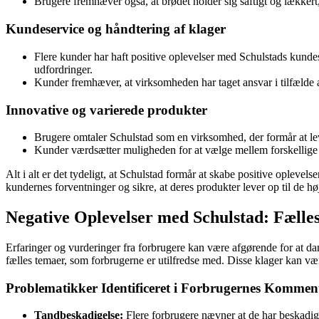
Brugere fremhæver også, at brødet holder sig saftigt og lækkert,
Kundeservice og håndtering af klager
Flere kunder har haft positive oplevelser med Schulstads kund
udfordringer.
Kunder fremhæver, at virksomheden har taget ansvar i tilfælde a
Innovative og varierede produkter
Brugere omtaler Schulstad som en virksomhed, der formår at l
Kunder værdsætter muligheden for at vælge mellem forskellige br
Alt i alt er det tydeligt, at Schulstad formår at skabe positive oplev
kundernes forventninger og sikre, at deres produkter lever op til de hø
Negative Oplevelser med Schulstad: Fælle
Erfaringer og vurderinger fra forbrugere kan være afgørende for at da
fælles temaer, som forbrugerne er utilfredse med. Disse klager kan være
Problematikker Identificeret i Forbrugernes Kommen
Tandbeskadigelse:
Flere forbrugere nævner at de har beskadige