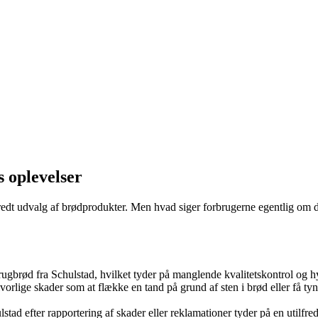
 oplevelser
redt udvalg af brødprodukter. Men hvad siger forbrugerne egentlig om
rugbrød fra Schulstad, hvilket tyder på manglende kvalitetskontrol og h
rlige skader som at flække en tand på grund af sten i brød eller få tyn
ad efter rapportering af skader eller reklamationer tyder på en utilfre