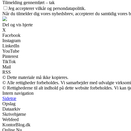
Tilmelding gennemført – tak
Jeg accepterer vilkår og persondatapolitik.
Når du tilmelder dig vores nyhedsbrev, accepterer du samtidig vores br
Del og vis hjerte
X
Facebook
Instagram
LinkedIn
YouTube
Pinterest
TikTok
Mail
RSS
© Dette materiale må ikke kopieres.
© Alle rettigheder forbeholdes. Vi samarbejder med udvalgte virksomh
© Rettighederne til alt indhold på dette website forbeholdes. Vi kan 
Intern navigation
Sidetræ
Opslag
Dataarkiv
Skrivehjørne
Webfeed
KontorBlog.dk
Online Nu