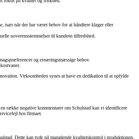
s fokus på kvalitet og friskhed.
sær når der har været behov for at håndtere klager eller
uelle uoverensstemmelser til kundens tilfredshed.
 smagspræferencer og ernæringsmæssige behov.
 kostvaner.
innovation. Virksomheden synes at have en dedikation til at opfylde
af en række negative kommentarer om Schulstad kan vi identificere
rvicefejl hos firmaet.
hulstad. Dette kan tyde på manglende kvalitetskontrol i produktionen.