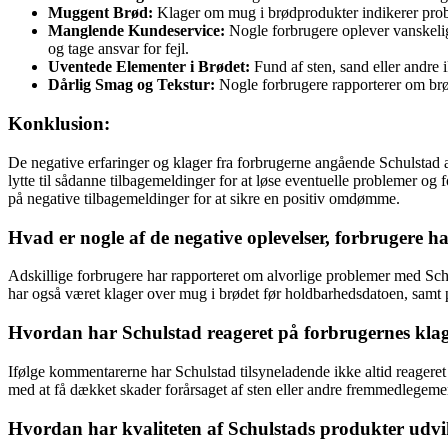
Muggent Brød:
Klager om mug i brødprodukter indikerer probl
Manglende Kundeservice:
Nogle forbrugere oplever vanskelig
og tage ansvar for fejl.
Uventede Elementer i Brødet:
Fund af sten, sand eller andre 
Dårlig Smag og Tekstur:
Nogle forbrugere rapporterer om brødp
Konklusion:
De negative erfaringer og klager fra forbrugerne angående Schulstad a
lytte til sådanne tilbagemeldinger for at løse eventuelle problemer og
på negative tilbagemeldinger for at sikre en positiv omdømme.
Hvad er nogle af de negative oplevelser, forbrugere 
Adskillige forbrugere har rapporteret om alvorlige problemer med Schu
har også været klager over mug i brødet før holdbarhedsdatoen, samt p
Hvordan har Schulstad reageret på forbrugernes klag
Ifølge kommentarerne har Schulstad tilsyneladende ikke altid reagere
med at få dækket skader forårsaget af sten eller andre fremmedlegemer i 
Hvordan har kvaliteten af Schulstads produkter udvik