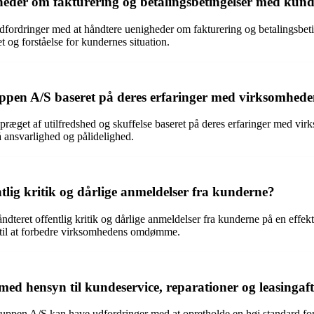
der om fakturering og betalingsbetingelser med kun
fordringer med at håndtere uenigheder om fakturering og betalingsbetin
t og forståelse for kundernes situation.
ppen A/S baseret på deres erfaringer med virksomhed
ræget af utilfredshed og skuffelse baseret på deres erfaringer med vi
 ansvarlighed og pålidelighed.
lig kritik og dårlige anmeldelser fra kunderne?
dteret offentlig kritik og dårlige anmeldelser fra kunderne på en effek
 til at forbedre virksomhedens omdømme.
d hensyn til kundeservice, reparationer og leasingaft
uppen A/S kan have udfordringer med at opretholde en høj standard for 