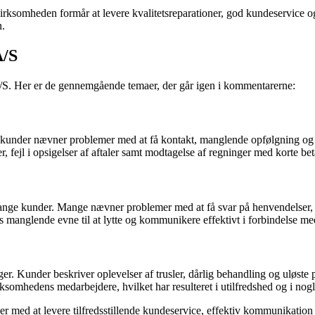
somheden formår at levere kvalitetsreparationer, god kundeservice og ef
n.
A/S
/S. Her er de gennemgående temaer, der går igen i kommentarerne:
 kunder nævner problemer med at få kontakt, manglende opfølgning og 
ejl i opsigelser af aftaler samt modtagelse af regninger med korte beta
ge kunder. Mange nævner problemer med at få svar på henvendelser, hv
 manglende evne til at lytte og kommunikere effektivt i forbindelse med
ger. Kunder beskriver oplevelser af trusler, dårlig behandling og uløste
somhedens medarbejdere, hvilket har resulteret i utilfredshed og i nogl
med at levere tilfredsstillende kundeservice, effektiv kommunikation o