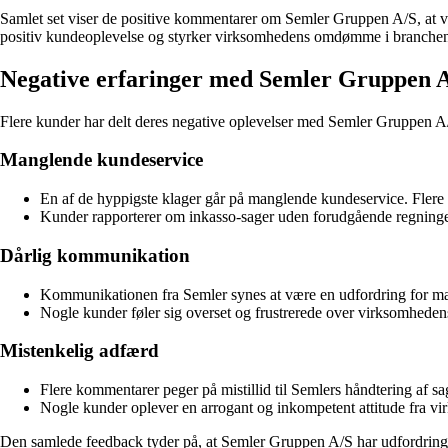
Samlet set viser de positive kommentarer om Semler Gruppen A/S, at virk
positiv kundeoplevelse og styrker virksomhedens omdømme i branche
Negative erfaringer med Semler Gruppen 
Flere kunder har delt deres negative oplevelser med Semler Gruppen A
Manglende kundeservice
En af de hyppigste klager går på manglende kundeservice. Flere
Kunder rapporterer om inkasso-sager uden forudgående regninger, f
Dårlig kommunikation
Kommunikationen fra Semler synes at være en udfordring for man
Nogle kunder føler sig overset og frustrerede over virksomhedens
Mistenkelig adfærd
Flere kommentarer peger på mistillid til Semlers håndtering af sa
Nogle kunder oplever en arrogant og inkompetent attitude fra virk
Den samlede feedback tyder på, at Semler Gruppen A/S har udfordringer 