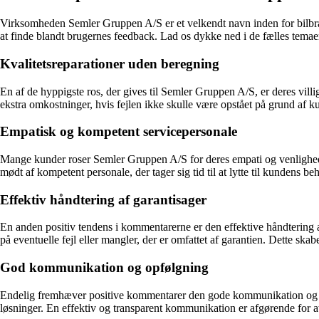
Virksomheden Semler Gruppen A/S er et velkendt navn inden for bilbra
at finde blandt brugernes feedback. Lad os dykke ned i de fælles temaer
Kvalitetsreparationer uden beregning
En af de hyppigste ros, der gives til Semler Gruppen A/S, er deres villi
ekstra omkostninger, hvis fejlen ikke skulle være opstået på grund af 
Empatisk og kompetent servicepersonale
Mange kunder roser Semler Gruppen A/S for deres empati og venlighed ov
mødt af kompetent personale, der tager sig tid til at lytte til kundens b
Effektiv håndtering af garantisager
En anden positiv tendens i kommentarerne er den effektive håndtering a
på eventuelle fejl eller mangler, der er omfattet af garantien. Dette ska
God kommunikation og opfølgning
Endelig fremhæver positive kommentarer den gode kommunikation og op
løsninger. En effektiv og transparent kommunikation er afgørende for 