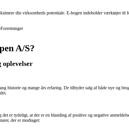
ksimere din virksomheds potentiale. E-bogen indeholder værktøjer til f
e
Forretninger
ppen A/S?
 oplevelser
 historie og mange års erfaring. De tilbyder salg af både nye og brugte
det.
t er tydeligt, at der er en blanding af positive og negative anmeldelse
arer, der er modtaget: