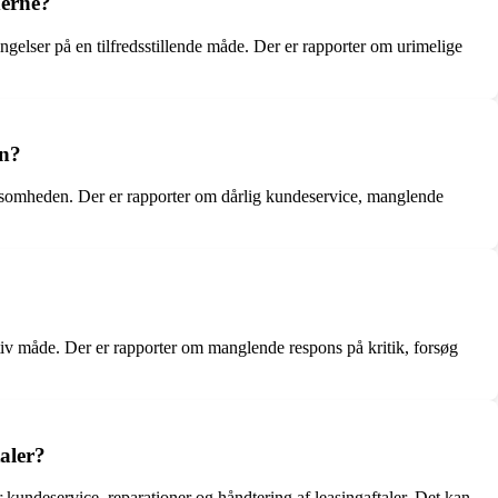
derne?
gelser på en tilfredsstillende måde. Der er rapporter om urimelige
en?
rksomheden. Der er rapporter om dårlig kundeservice, manglende
tiv måde. Der er rapporter om manglende respons på kritik, forsøg
aler?
kundeservice, reparationer og håndtering af leasingaftaler. Det kan