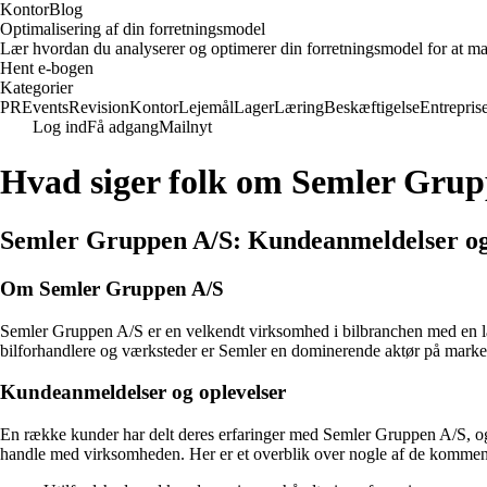
KontorBlog
Optimalisering af din forretningsmodel
Lær hvordan du analyserer og optimerer din forretningsmodel for at ma
Hent e-bogen
Kategorier
PR
Events
Revision
Kontor
Lejemål
Lager
Læring
Beskæftigelse
Entrepris
Log ind
Få adgang
Mailnyt
Hvad siger folk om Semler Gru
Semler Gruppen A/S: Kundeanmeldelser og
Om Semler Gruppen A/S
Semler Gruppen A/S er en velkendt virksomhed i bilbranchen med en lang
bilforhandlere og værksteder er Semler en dominerende aktør på marke
Kundeanmeldelser og oplevelser
En række kunder har delt deres erfaringer med Semler Gruppen A/S, og de
handle med virksomheden. Her er et overblik over nogle af de komment