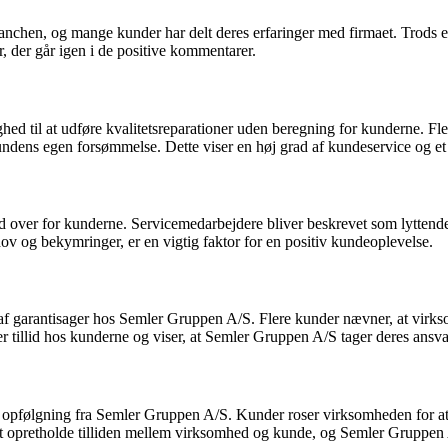
nchen, og mange kunder har delt deres erfaringer med firmaet. Trods e
, der går igen i de positive kommentarer.
ghed til at udføre kvalitetsreparationer uden beregning for kunderne. Fl
kundens egen forsømmelse. Dette viser en høj grad af kundeservice og et
er for kunderne. Servicemedarbejdere bliver beskrevet som lyttende, pr
ehov og bekymringer, er en vigtig faktor for en positiv kundeoplevelse.
f garantisager hos Semler Gruppen A/S. Flere kunder nævner, at virksomh
ber tillid hos kunderne og viser, at Semler Gruppen A/S tager deres ansvar
følgning fra Semler Gruppen A/S. Kunder roser virksomheden for at væ
at opretholde tilliden mellem virksomhed og kunde, og Semler Gruppen A