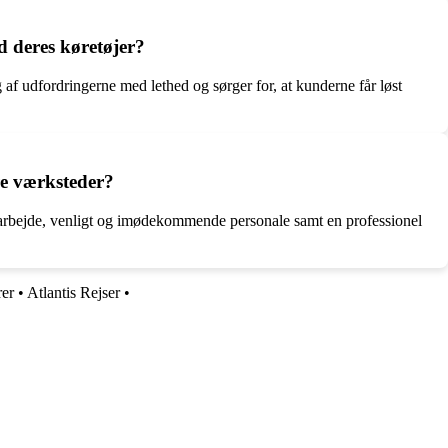
 deres køretøjer?
af udfordringerne med lethed og sørger for, at kunderne får løst
re værksteder?
rt arbejde, venligt og imødekommende personale samt en professionel
rer
•
Atlantis Rejser
•