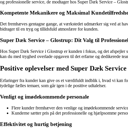
og professionelle service, de modtager hos Super Dæk Service – Glost
Kompetente Mekanikere og Maksimal Kundetilfredsh
Det fremhæves gentagne gange, at værkstedet udmærker sig ved at have k
bidrager til en tryg og tillidsfuld atmosfære for kunden.
Super Dæk Service – Glostrup: Dit Valg til Professionel
Hos Super Dæk Service i Glostrup er kunden i fokus, og det afspejler sig
kan du med tryghed overlade opgaven til det erfarne og dedikerede te
Positive oplevelser med Super Dæk Service 
Erfaringer fra kunder kan give os et værdifuldt indblik i, hvad vi kan
tydelige fælles temaer, som går igen i de positive udtalelser.
Venligt og imødekommende personale
Flere kunder fremhæver den venlige og imødekommende service,
Kunderne sætter pris på det professionelle og hjælpsomme persona
Effektivitet og hurtig betjening