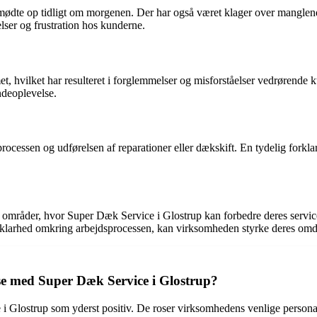
 mødte op tidligt om morgenen. Der har også været klager over manglen
lser og frustration hos kunderne.
hvilket har resulteret i forglemmelser og misforståelser vedrørende kun
ndeoplevelse.
rocessen og udførelsen af reparationer eller dækskift. En tydelig forkl
områder, hvor Super Dæk Service i Glostrup kan forbedre deres service 
 klarhed omkring arbejdsprocessen, kan virksomheden styrke deres om
se med Super Dæk Service i Glostrup?
i Glostrup som yderst positiv. De roser virksomhedens venlige person