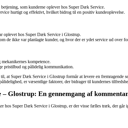
 betjening, som kunderne oplever hos Super Dæk Service.
rvice hurtigt og effektivt, hvilket bidrog til en positiv kundeoplevelse.
r oplevet hos Super Dæk Service i Glostrup.
lvom de ikke var planlagte kunder, og hvor der er ydet service ud over fo
og mekanikernes kompetence.
ge pristilbud og pålidelig kommunikation.
il, at Super Dæk Service i Glostrup formår at levere en fremragende s
lidelighed, er væsentlige faktorer, der bidrager til kundernes tilfredsh
ce – Glostrup: En gennemgang af kommenta
 hos Super Dæk Service i Glostrup, er der visse fælles træk, der går ig