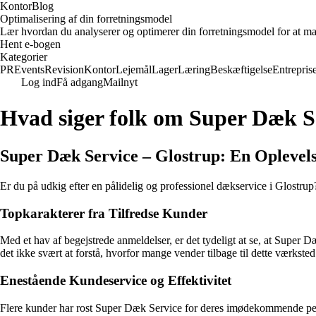
KontorBlog
Optimalisering af din forretningsmodel
Lær hvordan du analyserer og optimerer din forretningsmodel for at ma
Hent e-bogen
Kategorier
PR
Events
Revision
Kontor
Lejemål
Lager
Læring
Beskæftigelse
Entrepris
Log ind
Få adgang
Mailnyt
Hvad siger folk om Super Dæk S
Super Dæk Service – Glostrup: En Oplevel
Er du på udkig efter en pålidelig og professionel dækservice i Glostrup
Topkarakterer fra Tilfredse Kunder
Med et hav af begejstrede anmeldelser, er det tydeligt at se, at Super
det ikke svært at forstå, hvorfor mange vender tilbage til dette værkste
Enestående Kundeservice og Effektivitet
Flere kunder har rost Super Dæk Service for deres imødekommende perso