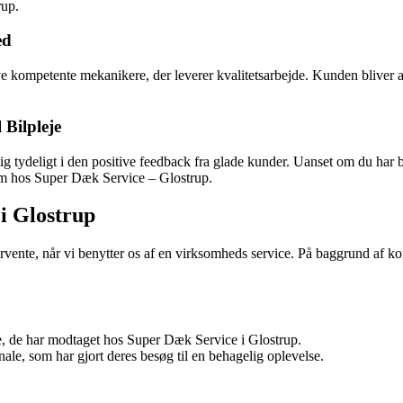
rup.
ed
ompetente mekanikere, der leverer kvalitetsarbejde. Kunden bliver alti
 Bilpleje
 tydeligt i den positive feedback fra glade kunder. Uanset om du har bru
am hos Super Dæk Service – Glostrup.
i Glostrup
 forvente, når vi benytter os af en virksomheds service. På baggrund af
 de har modtaget hos Super Dæk Service i Glostrup.
le, som har gjort deres besøg til en behagelig oplevelse.