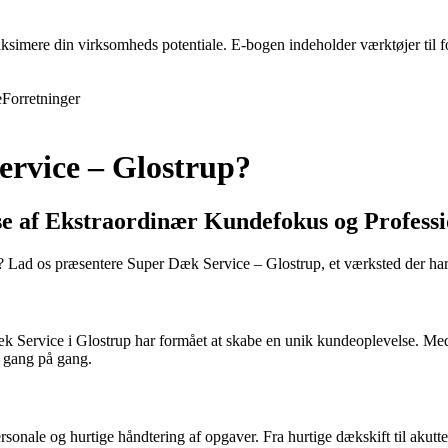
ksimere din virksomheds potentiale. E-bogen indeholder værktøjer til f
e
Forretninger
ervice – Glostrup?
se af Ekstraordinær Kundefokus og Profess
? Lad os præsentere Super Dæk Service – Glostrup, et værksted der har vu
 Dæk Service i Glostrup har formået at skabe en unik kundeoplevelse. M
d gang på gang.
nale og hurtige håndtering af opgaver. Fra hurtige dækskift til akutt