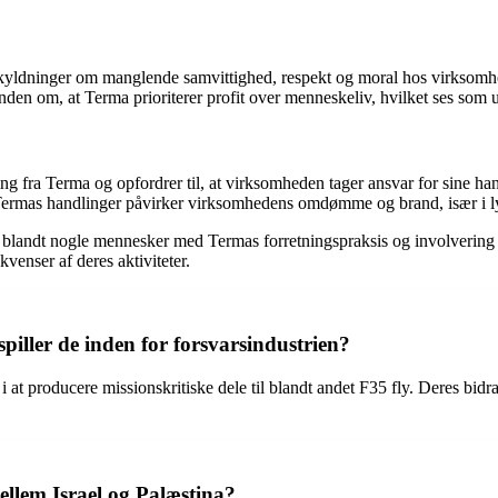
yldninger om manglende samvittighed, respekt og moral hos virksomh
den om, at Terma prioriterer profit over menneskeliv, hvilket ses som 
fra Terma og opfordrer til, at virksomheden tager ansvar for sine han
rmas handlinger påvirker virksomhedens omdømme og brand, især i lys
landt nogle mennesker med Termas forretningspraksis og involvering i k
venser af deres aktiviteter.
piller de inden for forsvarsindustrien?
at producere missionskritiske dele til blandt andet F35 fly. Deres bidrag 
llem Israel og Palæstina?