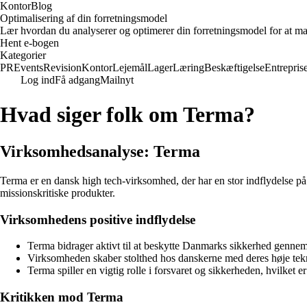
KontorBlog
Optimalisering af din forretningsmodel
Lær hvordan du analyserer og optimerer din forretningsmodel for at ma
Hent e-bogen
Kategorier
PR
Events
Revision
Kontor
Lejemål
Lager
Læring
Beskæftigelse
Entrepris
Log ind
Få adgang
Mailnyt
Hvad siger folk om Terma?
Virksomhedsanalyse: Terma
Terma er en dansk high tech-virksomhed, der har en stor indflydelse på 
missionskritiske produkter.
Virksomhedens positive indflydelse
Terma bidrager aktivt til at beskytte Danmarks sikkerhed gennem
Virksomheden skaber stolthed hos danskerne med deres høje tek
Terma spiller en vigtig rolle i forsvaret og sikkerheden, hvilket e
Kritikken mod Terma