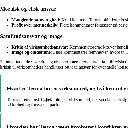
Moralsk og etisk ansvar
Manglende samvittighed:
Kritikken mod Terma inkluderer besk
Profit over menneskeliv:
Flere kommentarer fokuserer på påstan
Samfundsansvar og image
Kritik af virksomhedsansvar:
Kommentatorerne kræver handling 
Image og omdømme:
Flere kommentarer fremhæver, hvordan Te
Sammenfattende viser de negative kommentarer en tydelig utilfredshed b
kritisk til virksomheders handlinger og tage ansvar for eventuelle konsek
Hvad er Terma for en virksomhed, og hvilken rolle s
Terma er en dansk højteknologisk virksomhed, der specialiserer sig i 
sikkerhed og forsvarskapacitet.
Hvordan har Terma været involveret i konflikten me