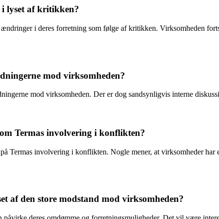
i lyset af kritikken?
ændringer i deres forretning som følge af kritikken. Virksomheden forts
yldningerne mod virksomheden?
ldningerne mod virksomheden. Der er dog sandsynligvis interne diskussi
k om Termas involvering i konflikten?
 på Termas involvering i konflikten. Nogle mener, at virksomheder har et a
yset af den store modstand mod virksomheden?
n påvirke deres omdømme og forretningsmuligheder. Det vil være interes