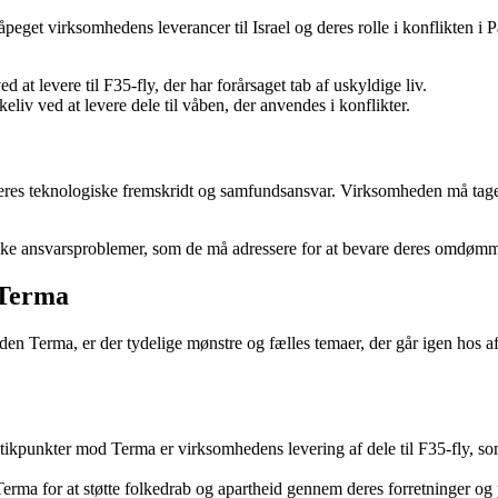
peget virksomhedens leverancer til Israel og deres rolle i konflikten i 
 at levere til F35-fly, der har forårsaget tab af uskyldige liv.
liv ved at levere dele til våben, der anvendes i konflikter.
eres teknologiske fremskridt og samfundsansvar. Virksomheden må tage stil
ke ansvarsproblemer, som de må adressere for at bevare deres omdøm
 Terma
en Terma, er der tydelige mønstre og fælles temaer, der går igen hos 
tikpunkter mod Terma er virksomhedens levering af dele til F35-fly, som 
ma for at støtte folkedrab og apartheid gennem deres forretninger og p