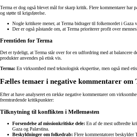
Terma er dog også blevet mål for skarp kritik. Flere kommentarer har på
og støtte til krigsførelse.
Nogle kritikere mener, at Terma bidrager til folkemordet i Gaza ved
Der er også påstande om, at Terma prioriterer profit over menneske
Fremtiden for Terma
Det er tydeligt, at Terma står over for en udfordring med at balancere d
produkter anvendes på etisk vis.
Terma:
En virksomhed med teknologisk ekspertise, men også med etis
Fælles temaer i negative kommentarer om
Efter at have analyseret en række negative kommentarer om virksomhed
fremtrædende kritikpunkter:
Tilknytning til konflikten i Mellemøsten
Forsendelse af missionkritiske dele:
En af de mest udbredte kri
Gaza og Palæstina.
Beskyldninger om folkedrab:
Flere kommentatorer beskylder Ter