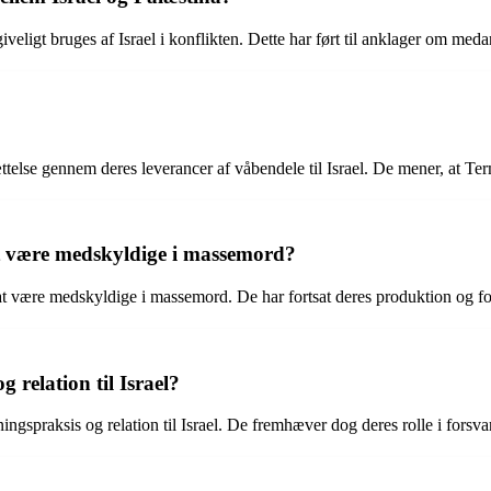
giveligt bruges af Israel i konflikten. Dette har ført til anklager om meda
ættelse gennem deres leverancer af våbendele til Israel. De mener, at Te
 være medskyldige i massemord?
 være medskyldige i massemord. De har fortsat deres produktion og forre
 relation til Israel?
ngspraksis og relation til Israel. De fremhæver dog deres rolle i forsva