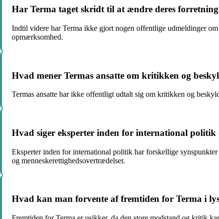
Har Terma taget skridt til at ændre deres forretning 
Indtil videre har Terma ikke gjort nogen offentlige udmeldinger om 
opmærksomhed.
Hvad mener Termas ansatte om kritikken og besk
Termas ansatte har ikke offentligt udtalt sig om kritikken og besky
Hvad siger eksperter inden for international politi
Eksperter inden for international politik har forskellige synspunkter
og menneskerettighedsovertrædelser.
Hvad kan man forvente af fremtiden for Terma i l
Fremtiden for Terma er usikker, da den store modstand og kritik ka