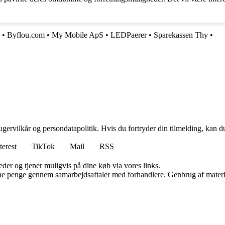
•
Byflou.com
•
My Mobile ApS
•
LEDPaerer
•
Sparekassen Thy
•
gervilkår og persondatapolitik. Hvis du fortryder din tilmelding, kan du
terest
TikTok
Mail
RSS
er og tjener muligvis på dine køb via vores links.
jene penge gennem samarbejdsaftaler med forhandlere. Genbrug af materi