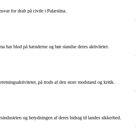
nsvar for drab på civile i Palæstina.
rma har blod på hænderne og bør standse deres aktiviteter.
tningsaktiviteter, på trods af den store modstand og kritik.
rsindustrien og betydningen af deres bidrag til landes sikkerhed.