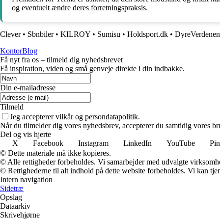
og eventuelt ændre deres forretningspraksis.
Clever
•
Sbnbiler
•
KILROY
•
Sumisu
•
Holdsport.dk
•
DyreVerdenen
KontorBlog
Få nyt fra os – tilmeld dig nyhedsbrevet
Få inspiration, viden og små genveje direkte i din indbakke.
Din e-mailadresse
Tilmeld
Jeg accepterer vilkår og persondatapolitik.
Når du tilmelder dig vores nyhedsbrev, accepterer du samtidig vores bru
Del og vis hjerte
X
Facebook
Instagram
LinkedIn
YouTube
Pin
© Dette materiale må ikke kopieres.
© Alle rettigheder forbeholdes. Vi samarbejder med udvalgte virksomhed
© Rettighederne til alt indhold på dette website forbeholdes. Vi kan t
Intern navigation
Sidetræ
Opslag
Dataarkiv
Skrivehjørne