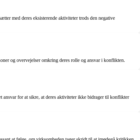
ætter med deres eksisterende aktiviteter trods den negative
oner og overvejelser omkring deres rolle og ansvar i konflikten.
nsvar for at sikre, at deres aktiviteter ikke bidrager til konflikter
sant at følge, om virksomheden tager skridt til at imødegå kritikken