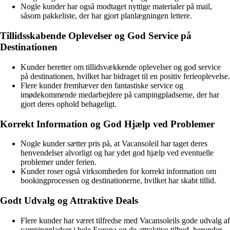
Nogle kunder har også modtaget nyttige materialer på mail,
såsom pakkeliste, der har gjort planlægningen lettere.
Tillidsskabende Oplevelser og God Service på
Destinationen
Kunder beretter om tillidsvækkende oplevelser og god service
på destinationen, hvilket har bidraget til en positiv ferieoplevelse.
Flere kunder fremhæver den fantastiske service og
imødekommende medarbejdere på campingpladserne, der har
gjort deres ophold behageligt.
Korrekt Information og God Hjælp ved Problemer
Nogle kunder sætter pris på, at Vacansoleil har taget deres
henvendelser alvorligt og har ydet god hjælp ved eventuelle
problemer under ferien.
Kunder roser også virksomheden for korrekt information om
bookingprocessen og destinationerne, hvilket har skabt tillid.
Godt Udvalg og Attraktive Deals
Flere kunder har været tilfredse med Vacansoleils gode udvalg af
campingpladser i hele Europa og de attraktive tilbud, herunder