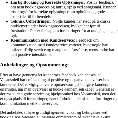
Hurtig Booking og Korrekte Oplysninger:
Positiv feedback
om nem bookingproces og hurtig hjælp ved spørgsmål. Kunder
roser også for korrekte oplysninger om opholdet og gode
materialer til forberedelse.
Teknisk Udfordringer:
Nogle kunder har stødt på tekniske
problemer under bookingprocessen, hvilket har ført til
frustration. Der er forslag om forbedringer for at undgå gentagne
fejl.
Kommunikation med Kundeservice:
Feedback om
kommunikation med kundeservice varierer, hvor nogle har
oplevet dårlig service og manglende forståelse, mens andre har
haft positive interaktioner.
Anbefalinger og Opsummering:
Efter at have gennemgået kundernes feedback kan det ses, at
Vacansoleil har en blanding af positive og negative oplevelser hos
kunderne. Det er vigtigt at være opmærksom på tidligere kunders
erfaringer, når man overvejer at booke gennem selskabet. Generelt er
der ros til den gode service og hjælpsomhed hos Vacansoleil, men der
er også plads til forbedringer, især i forhold til tekniske udfordringer og
kommunikation med kundeservice.
Det anbefales at læse grundigt igennem vilkår og betingelser ved
booking hos Vacansoleil og være opmærksom på eventuelle ekstra