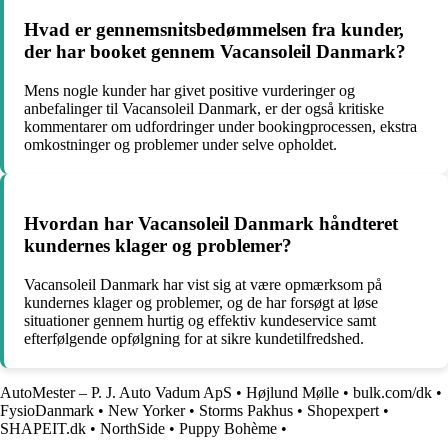
Hvad er gennemsnitsbedømmelsen fra kunder,
der har booket gennem Vacansoleil Danmark?
Mens nogle kunder har givet positive vurderinger og
anbefalinger til Vacansoleil Danmark, er der også kritiske
kommentarer om udfordringer under bookingprocessen, ekstra
omkostninger og problemer under selve opholdet.
Hvordan har Vacansoleil Danmark håndteret
kundernes klager og problemer?
Vacansoleil Danmark har vist sig at være opmærksom på
kundernes klager og problemer, og de har forsøgt at løse
situationer gennem hurtig og effektiv kundeservice samt
efterfølgende opfølgning for at sikre kundetilfredshed.
AutoMester – P. J. Auto Vadum ApS
•
Højlund Mølle
•
bulk.com/dk
•
FysioDanmark
•
New Yorker
•
Storms Pakhus
•
Shopexpert
•
SHAPEIT.dk
•
NorthSide
•
Puppy Bohème
•