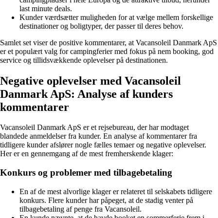
last minute deals.
Kunder værdsætter muligheden for at vælge mellem forskellige
destinationer og boligtyper, der passer til deres behov.
Samlet set viser de positive kommentarer, at Vacansoleil Danmark ApS
er et populært valg for campingferier med fokus på nem booking, god
service og tillidsvækkende oplevelser på destinationen.
Negative oplevelser med Vacansoleil
Danmark ApS: Analyse af kunders
kommentarer
Vacansoleil Danmark ApS er et rejsebureau, der har modtaget
blandede anmeldelser fra kunder. En analyse af kommentarer fra
tidligere kunder afslører nogle fælles temaer og negative oplevelser.
Her er en gennemgang af de mest fremherskende klager:
Konkurs og problemer med tilbagebetaling
En af de mest alvorlige klager er relateret til selskabets tidligere
konkurs. Flere kunder har påpeget, at de stadig venter på
tilbagebetaling af penge fra Vacansoleil.
En kunde nævnte, at de havde booket en sommerferie frem i