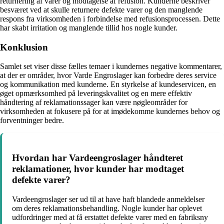
returnering af varer og modtagelse af refusion. Kunderne beskriver
besværet ved at skulle returnere defekte varer og den manglende
respons fra virksomheden i forbindelse med refusionsprocessen. Dette
har skabt irritation og manglende tillid hos nogle kunder.
Konklusion
Samlet set viser disse fælles temaer i kundernes negative kommentarer,
at der er områder, hvor Varde Engroslager kan forbedre deres service
og kommunikation med kunderne. En styrkelse af kundeservicen, en
øget opmærksomhed på leveringskvalitet og en mere effektiv
håndtering af reklamationssager kan være nøgleområder for
virksomheden at fokusere på for at imødekomme kundernes behov og
forventninger bedre.
Hvordan har Vardeengroslager håndteret
reklamationer, hvor kunder har modtaget
defekte varer?
Vardeengroslager ser ud til at have haft blandede anmeldelser
om deres reklamationsbehandling. Nogle kunder har oplevet
udfordringer med at få erstattet defekte varer med en fabriksny