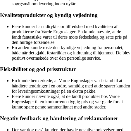
spørgsmål om levering inden nytår.
Kvalitetsprodukter og kyndig vejledning
Flere kunder har udtrykt stor tilfredshed med kvaliteten af
produkterne fra Varde Engroslager. En kunde nævnte, at de
fandt fantastiske varer til deres mors fødselsdag og satte pris på
den hurtige forsendelse.
En anden kunde roste den kyndige vejledning fra personalet,
både når det gjaldt festartikler og indretning til hjemmet. De blev
positivt overraskede over den personlige service.
Fleksibilitet og god prisstruktur
En kunde bemærkede, at Varde Engroslager var i stand til at
håndtere ændringer i en ordre, samtidig med at de sparer kunden
for leveringsomkostninger på en ekstra pakke.
Flere kunder nævnte også, at de fandt produkter hos Varde
Engroslager til en konkurrencedygtig pris og var glade for at
kunne spare penge sammenlignet med andre steder.
Negativ feedback og håndtering af reklamationer
Der var dog også kunder, der havde negative oplevelser med