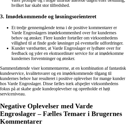
varer prompte og i nogle tilfælde allerede dagen efter bestilling,
hvilket har skabt stor tilfredshed.
3. Imødekommende og løsningsorienteret
Et tredje gennemgående tema i de positive kommentarer er
Varde Engroslagers imødekommenhed over for kundernes
behov og ønsker. Flere kunder fortæller om virksomhedens
villighed til at finde gode løsninger på eventuelle udfordringer.
Kunder værdsætter, at Varde Engroslager er lydhøre over for
feedback og yder en ekstraordinær service for at imødekomme
kundernes forventninger og ønsker.
Sammenfattende viser kommentarerne, at en kombination af fantastisk
kundeservice, kvalitetsvarer og en imødekommende tilgang til
kundernes behov har resulteret i positive oplevelser for mange kunder
hos Varde Engroslager. Disse fælles træk afspejler virksomhedens
fokus på at skabe gode kundeoplevelser og opretholde et højt
serviceniveau.
Negative Oplevelser med Varde
Engroslager – Fælles Temaer i Brugernes
Kommentarer