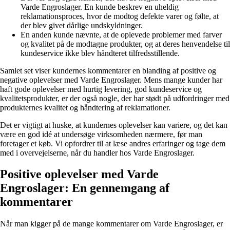
Varde Engroslager. En kunde beskrev en uheldig
reklamationsproces, hvor de modtog defekte varer og følte, at
der blev givet dårlige undskyldninger.
En anden kunde nævnte, at de oplevede problemer med farver
og kvalitet på de modtagne produkter, og at deres henvendelse til
kundeservice ikke blev håndteret tilfredsstillende.
Samlet set viser kundernes kommentarer en blanding af positive og
negative oplevelser med Varde Engroslager. Mens mange kunder har
haft gode oplevelser med hurtig levering, god kundeservice og
kvalitetsprodukter, er der også nogle, der har stødt på udfordringer med
produkternes kvalitet og håndtering af reklamationer.
Det er vigtigt at huske, at kundernes oplevelser kan variere, og det kan
være en god idé at undersøge virksomheden nærmere, før man
foretager et køb. Vi opfordrer til at læse andres erfaringer og tage dem
med i overvejelserne, når du handler hos Varde Engroslager.
Positive oplevelser med Varde
Engroslager: En gennemgang af
kommentarer
Når man kigger på de mange kommentarer om Varde Engroslager, er