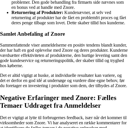
problemer. Den gode behandling fra firmaets side nævnes som
en bonus ved at handle med Znore.
Returnering af Produkter:
Kundenævner, at selv ved
returnering af produkter har de fået en problemfri proces og fået
deres penge tilbage som lovet. Dette skaber tillid hos kunderne.
Samlet Anbefaling af Znore
Sammenfattende viser anmeldelserne en positiv tendens blandt kunder,
der har haft en god oplevelse med Znore og deres produkter. Kunderne
værdsætter effektiviteten af produkterne, den hurtige levering samt den
gode kundeservice og returneringspolitik, der skaber tillid og tryghed
hos køberne.
Det er altid vigtigt at huske, at individuelle resultater kan variere, og
det er derfor en god idé at undersøge og vurdere dine egne behov, før
du foretager en investering i produkter som dem, der tilbydes af Znore.
Negative Erfaringer med Znore: Fælles
Temaer Uddraget fra Anmeldelser
Det er vigtigt at lytte til forbrugernes feedback, især når det kommer til
virksomheder som Znore. Vi har analyseret en række kommentarer for
at identificere de fælles temaer i de negative oplevelser med