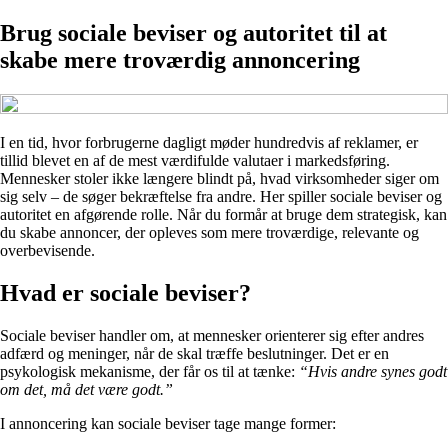
Brug sociale beviser og autoritet til at
skabe mere troværdig annoncering
I en tid, hvor forbrugerne dagligt møder hundredvis af reklamer, er
tillid blevet en af de mest værdifulde valutaer i markedsføring.
Mennesker stoler ikke længere blindt på, hvad virksomheder siger om
sig selv – de søger bekræftelse fra andre. Her spiller sociale beviser og
autoritet en afgørende rolle. Når du formår at bruge dem strategisk, kan
du skabe annoncer, der opleves som mere troværdige, relevante og
overbevisende.
Hvad er sociale beviser?
Sociale beviser handler om, at mennesker orienterer sig efter andres
adfærd og meninger, når de skal træffe beslutninger. Det er en
psykologisk mekanisme, der får os til at tænke:
“Hvis andre synes godt
om det, må det være godt.”
I annoncering kan sociale beviser tage mange former: