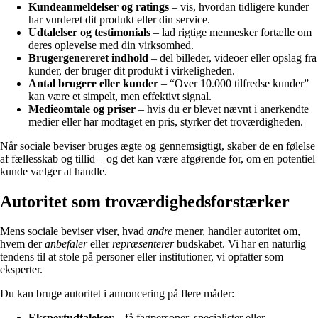
Kundeanmeldelser og ratings
– vis, hvordan tidligere kunder
har vurderet dit produkt eller din service.
Udtalelser og testimonials
– lad rigtige mennesker fortælle om
deres oplevelse med din virksomhed.
Brugergenereret indhold
– del billeder, videoer eller opslag fra
kunder, der bruger dit produkt i virkeligheden.
Antal brugere eller kunder
– “Over 10.000 tilfredse kunder”
kan være et simpelt, men effektivt signal.
Medieomtale og priser
– hvis du er blevet nævnt i anerkendte
medier eller har modtaget en pris, styrker det troværdigheden.
Når sociale beviser bruges ægte og gennemsigtigt, skaber de en følelse
af fællesskab og tillid – og det kan være afgørende for, om en potentiel
kunde vælger at handle.
Autoritet som troværdighedsforstærker
Mens sociale beviser viser, hvad
andre
mener, handler autoritet om,
hvem der
anbefaler
eller
repræsenterer
budskabet. Vi har en naturlig
tendens til at stole på personer eller institutioner, vi opfatter som
eksperter.
Du kan bruge autoritet i annoncering på flere måder:
Ekspertudtalelser
– få fagpersoner, specialister eller