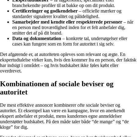
branchekendte profiler til at bakke op om dit produkt.
Certificeringer og godkendelser
– officielle mærker og
standarder signalerer kvalitet og pålidelighed.
Samarbejder med kendte eller respekterede personer
– når
en person med troværdighed inden for et felt anbefaler dig,
smitter det af på dit brand.
Data og dokumentation
– konkrete tal, undersøgelser eller
cases kan fungere som en form for autoritet i sig selv.
Det afgørende er, at autoriteten opleves som relevant og ægte. En
ekspertudtalelse virker kun, hvis den kommer fra en person, der faktisk
har indsigt i området – og hvis budskabet ikke føles købt eller
overdrevet.
Kombinationen af sociale beviser og
autoritet
De mest effektive annoncer kombinerer ofte sociale beviser og
autoritet. Et eksempel kan være en kampagne, hvor en anerkendt
ekspert anbefaler et produkt, mens kundernes egne anmeldelser
understøtter budskabet. På den måde taler både “de mange” og “de
kloge” for dig.