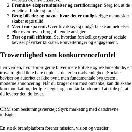
Fremhæv ekspertudtalelser og certificeringer.
Sørg for, at de
er lette at finde og forstå.
Brug billeder og navne, hvor det er muligt.
Ægte mennesker
skaber ægte tillid.
Vær transparent.
Overdriv ikke, og undgå falske anmeldelser
eller overdreven brug af kendte ansigter.
Test og mål effekten.
Se, hvordan forskellige typer af sociale
beviser påvirker klikrater, konverteringer og engagement.
Troværdighed som konkurrencefordel
I en verden, hvor forbrugerne bliver mere kritiske og reklameblinde, er
troværdighed ikke bare et plus – det er en nødvendighed. Sociale
beviser og autoritet er ikke pynt, men fundamentale byggesten i
moderne annoncering. Når du bruger dem med omtanke, kan du skabe
kommunikation, der føles ægte, og som får kunderne til at stole på, at
du leverer det, du lover.
CRM som beslutningsværktøj: Styrk marketing med datadrevne
indsigter
En stærk brandplatform forener mission, vision og værdier