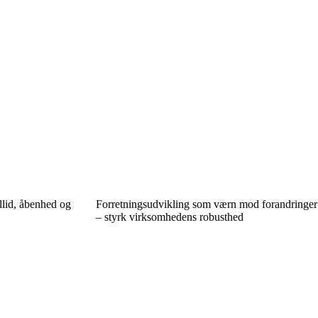
llid, åbenhed og
Forretningsudvikling som værn mod forandringer
– styrk virksomhedens robusthed