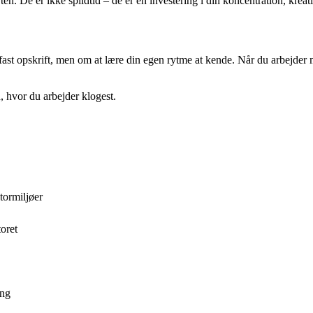
n. De er ikke spildtid – de er en investering i din koncentration, kreati
st opskrift, men om at lære din egen rytme at kende. Når du arbejder med
 hvor du arbejder klogest.
tormiljøer
toret
ing