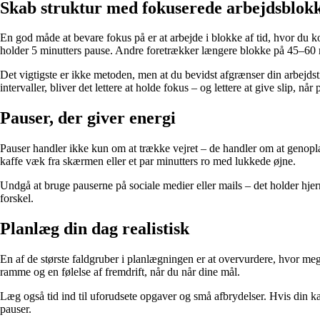
Skab struktur med fokuserede arbejdsblok
En god måde at bevare fokus på er at arbejde i blokke af tid, hvor d
holder 5 minutters pause. Andre foretrækker længere blokke på 45–60 
Det vigtigste er ikke metoden, men at du bevidst afgrænser din arbejdstid
intervaller, bliver det lettere at holde fokus – og lettere at give slip, n
Pauser, der giver energi
Pauser handler ikke kun om at trække vejret – de handler om at genoplad
kaffe væk fra skærmen eller et par minutters ro med lukkede øjne.
Undgå at bruge pauserne på sociale medier eller mails – det holder hjern
forskel.
Planlæg din dag realistisk
En af de største faldgruber i planlægningen er at overvurdere, hvor me
ramme og en følelse af fremdrift, når du når dine mål.
Læg også tid ind til uforudsete opgaver og små afbrydelser. Hvis din kale
pauser.