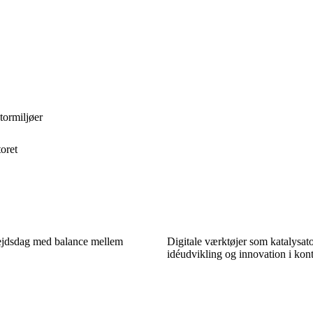
tormiljøer
toret
ejdsdag med balance mellem
Digitale værktøjer som katalysato
idéudvikling og innovation i kon