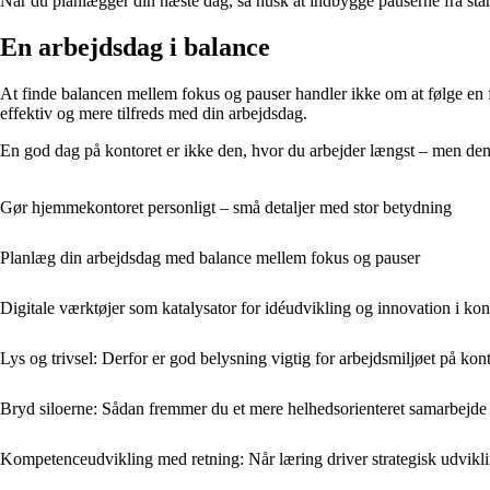
Når du planlægger din næste dag, så husk at indbygge pauserne fra starte
En arbejdsdag i balance
At finde balancen mellem fokus og pauser handler ikke om at følge en fa
effektiv og mere tilfreds med din arbejdsdag.
En god dag på kontoret er ikke den, hvor du arbejder længst – men den,
Gør hjemmekontoret personligt – små detaljer med stor betydning
Planlæg din arbejdsdag med balance mellem fokus og pauser
Digitale værktøjer som katalysator for idéudvikling og innovation i kon
Lys og trivsel: Derfor er god belysning vigtig for arbejdsmiljøet på kon
Bryd siloerne: Sådan fremmer du et mere helhedsorienteret samarbejde
Kompetenceudvikling med retning: Når læring driver strategisk udvikl