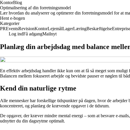
KontorBlog
Optimalisering af din forretningsmodel
Lær hvordan du analyserer og optimerer din forretningsmodel for at ma
Hent e-bogen
Kategorier
PR
Events
Revision
Kontor
Lejemål
Lager
Læring
Beskæftigelse
Entrepris
Log ind
Få adgang
Mailnyt
Planlæg din arbejdsdag med balance melle
En effektiv arbejdsdag handler ikke kun om at få så meget som muligt f
Balancen mellem fokuseret arbejde og bevidste pauser er nøglen til både 
Kend din naturlige rytme
Alle mennesker har forskellige tidspunkter på dagen, hvor de arbejder 
koncentreret, og planlæg de krævende opgaver i de tidsrum.
De opgaver, der kræver mindre mental energi – som at besvare e-mails,
udnytter du din dagsrytme optimalt.