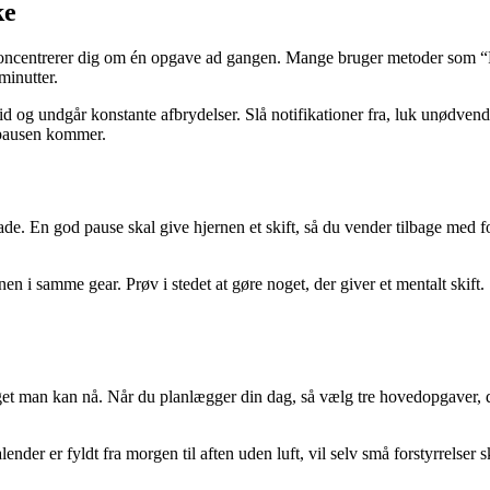
ke
u koncentrerer dig om én opgave ad gangen. Mange bruger metoder som 
minutter.
 og undgår konstante afbrydelser. Slå notifikationer fra, luk unødvendige
år pausen kommer.
e. En god pause skal give hjernen et skift, så du vender tilbage med fo
en i samme gear. Prøv i stedet at gøre noget, der giver et mentalt skift
get man kan nå. Når du planlægger din dag, så vælg tre hovedopgaver, du
nder er fyldt fra morgen til aften uden luft, vil selv små forstyrrelser s