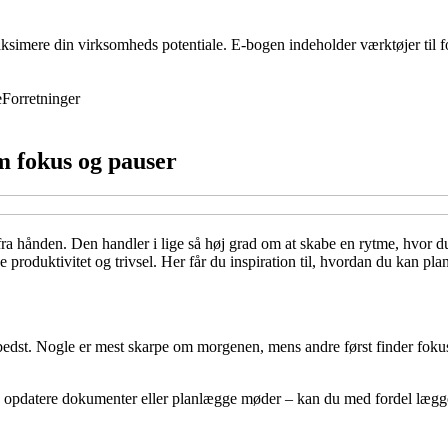
ksimere din virksomheds potentiale. E-bogen indeholder værktøjer til f
e
Forretninger
m fokus og pauser
ra hånden. Den handler i lige så høj grad om at skabe en rytme, hvor d
produktivitet og trivsel. Her får du inspiration til, hvordan du kan pla
bedst. Nogle er mest skarpe om morgenen, mens andre først finder fokus
 opdatere dokumenter eller planlægge møder – kan du med fordel lægge i