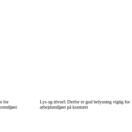
r for
Lys og trivsel: Derfor er god belysning vigtig for
tormiljøer
arbejdsmiljøet på kontoret