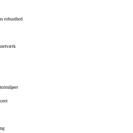
ns robusthed
gsnetværk
tormiljøer
toret
ing