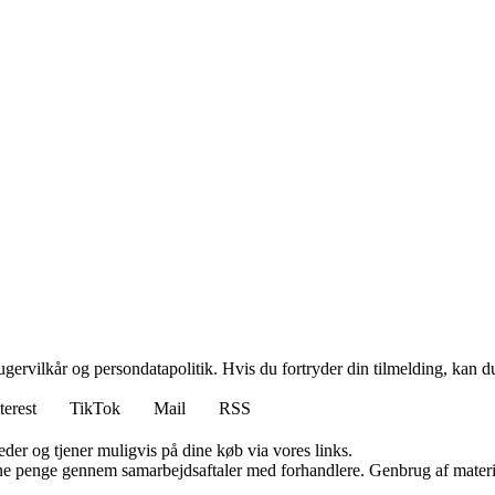
gervilkår og persondatapolitik. Hvis du fortryder din tilmelding, kan du
terest
TikTok
Mail
RSS
er og tjener muligvis på dine køb via vores links.
jene penge gennem samarbejdsaftaler med forhandlere. Genbrug af materi