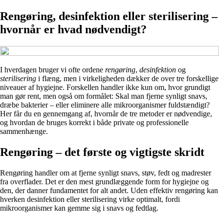
Rengøring, desinfektion eller sterilisering –
hvornår er hvad nødvendigt?
I hverdagen bruger vi ofte ordene
rengøring
,
desinfektion
og
sterilisering
i flæng, men i virkeligheden dækker de over tre forskellige
niveauer af hygiejne. Forskellen handler ikke kun om, hvor grundigt
man gør rent, men også om formålet: Skal man fjerne synligt snavs,
dræbe bakterier – eller eliminere alle mikroorganismer fuldstændigt?
Her får du en gennemgang af, hvornår de tre metoder er nødvendige,
og hvordan de bruges korrekt i både private og professionelle
sammenhænge.
Rengøring – det første og vigtigste skridt
Rengøring handler om at fjerne synligt snavs, støv, fedt og madrester
fra overflader. Det er den mest grundlæggende form for hygiejne og
den, der danner fundamentet for alt andet. Uden effektiv rengøring kan
hverken desinfektion eller sterilisering virke optimalt, fordi
mikroorganismer kan gemme sig i snavs og fedtlag.