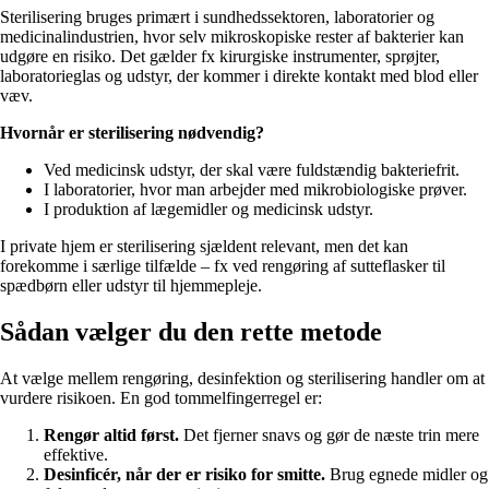
Sterilisering bruges primært i sundhedssektoren, laboratorier og
medicinalindustrien, hvor selv mikroskopiske rester af bakterier kan
udgøre en risiko. Det gælder fx kirurgiske instrumenter, sprøjter,
laboratorieglas og udstyr, der kommer i direkte kontakt med blod eller
væv.
Hvornår er sterilisering nødvendig?
Ved medicinsk udstyr, der skal være fuldstændig bakteriefrit.
I laboratorier, hvor man arbejder med mikrobiologiske prøver.
I produktion af lægemidler og medicinsk udstyr.
I private hjem er sterilisering sjældent relevant, men det kan
forekomme i særlige tilfælde – fx ved rengøring af sutteflasker til
spædbørn eller udstyr til hjemmepleje.
Sådan vælger du den rette metode
At vælge mellem rengøring, desinfektion og sterilisering handler om at
vurdere risikoen. En god tommelfingerregel er:
Rengør altid først.
Det fjerner snavs og gør de næste trin mere
effektive.
Desinficér, når der er risiko for smitte.
Brug egnede midler og