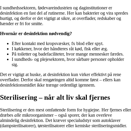
I sundhedssektoren, fødevareindustrien og daginstitutioner er
desinfektion en fast del af rutinerne. Her kan bakterier og vira spredes
hurtigt, og derfor er det vigtigt at sikre, at overflader, redskaber og
hænder er fri for smitte.
Hvornår er desinfektion nødvendig?
Efter kontakt med kropsvæsker, fx blod eller spyt.
I køkkener, hvor der håndteres råt kød, fisk eller æg.
På toiletter og badefaciliteter, hvor mange mennesker færdes.
I sundheds- og plejesektoren, hvor sårbare personer opholder
sig.
Det er vigtigt at huske, at desinfektion kun virker effektivt på rene
overflader. Derfor skal rengøringen altid komme først – ellers kan
desinfektionsmidlet ikke trænge ordentligt igennem.
Sterilisering – når alt liv skal fjernes
Sterilisering er den mest omfattende form for hygiejne. Her fjernes eller
dræbes
alle
mikroorganismer – også sporer, der kan overleve
almindelig desinfektion. Det kræver specialudstyr som autoklaver
(dampsterilisatorer), tørsterilisatorer eller kemiske steriliseringsmidler.