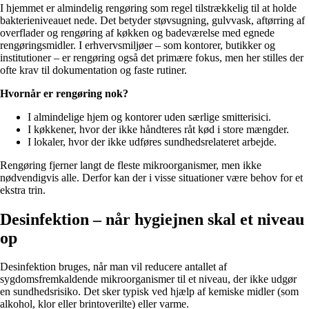
I hjemmet er almindelig rengøring som regel tilstrækkelig til at holde
bakterieniveauet nede. Det betyder støvsugning, gulvvask, aftørring af
overflader og rengøring af køkken og badeværelse med egnede
rengøringsmidler. I erhvervsmiljøer – som kontorer, butikker og
institutioner – er rengøring også det primære fokus, men her stilles der
ofte krav til dokumentation og faste rutiner.
Hvornår er rengøring nok?
I almindelige hjem og kontorer uden særlige smitterisici.
I køkkener, hvor der ikke håndteres råt kød i store mængder.
I lokaler, hvor der ikke udføres sundhedsrelateret arbejde.
Rengøring fjerner langt de fleste mikroorganismer, men ikke
nødvendigvis alle. Derfor kan der i visse situationer være behov for et
ekstra trin.
Desinfektion – når hygiejnen skal et niveau
op
Desinfektion bruges, når man vil reducere antallet af
sygdomsfremkaldende mikroorganismer til et niveau, der ikke udgør
en sundhedsrisiko. Det sker typisk ved hjælp af kemiske midler (som
alkohol, klor eller brintoverilte) eller varme.